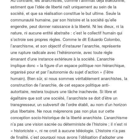
Au contraire, les anarchistes, comme l’affirmait déjà Bakounine,
estiment que l’idée de liberté naît uniquement au sein de la
société, et que sa réalisation constitue le but ultime. Seule la
communauté humaine, par son histoire et la société qu’elle
engendre, peut donner naissance à la liberté. Ni les dieux, ni la
nature, ni aucune entité abstraite : c’est le collectif humain qui
s’octroie ses propres règles. Comme le dit Eduardo Colombo,
l’anarchisme, et son objectif d’instaurer l’anarchie, représente
une rupture radicale avec l’hétéronomie, avec toute règle
émanant d’une instance extérieure à la société. L’anarchie
implique donc « la figure d’un espace politique non hiérarchique,
organisé pour et par l’autonomie du sujet d’action » (l’être
humain). Bien sûr, si nous sommes véritablement anarchistes, la
construction de l’anarchie, de cet espace politique anti-
autoritaire, restera toujours une tâche inachevée. Si libre et
égalitaire que soit une société, l’anarchiste se doit d’être un
transgresseur, un subversif de l’ordre établi, au nom d’un horizon
plus libertaire. Ne nous méprenons pas non plus sur cette
conception socio-historique de la liberté anarchiste. L’anarchisme
n’a pas une vision sacrée ou déterministe de l’histoire ; il n’est ni
« historiciste », ni ne croit à aucune téléologie. L’histoire n’a pas
de finalité, c’est pourquoi nous avons l’obligation d’adopter une