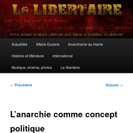
Aller
au
contenu
principal
Le Libertaire
Menu
Actualités
Affaire Durand
Anarchisme au Havre
principal
Histoire et littérature
International
Musique, cinéma, photos
Le libertaire
Navigation
←
Précédent
Suivant
→
des
articles
L’anarchie comme concept
politique