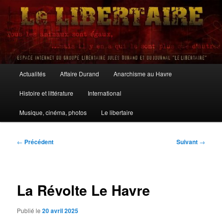
Aller
au
contenu
principal
Le Libertaire
Menu
Actualités
Affaire Durand
Anarchisme au Havre
principal
Histoire et littérature
International
Musique, cinéma, photos
Le libertaire
Navigation
←
Précédent
Suivant
→
des
articles
La Révolte Le Havre
Publié le
20 avril 2025