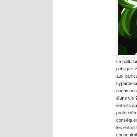
La polluti
publique. 
aux partic
hypertensi
occasionne
d’une vie 
enfants qu
profondéme
conséquen
les enfant
concentrat