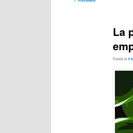
←
Précédent
des
articles
La p
emp
Publié le
4 f