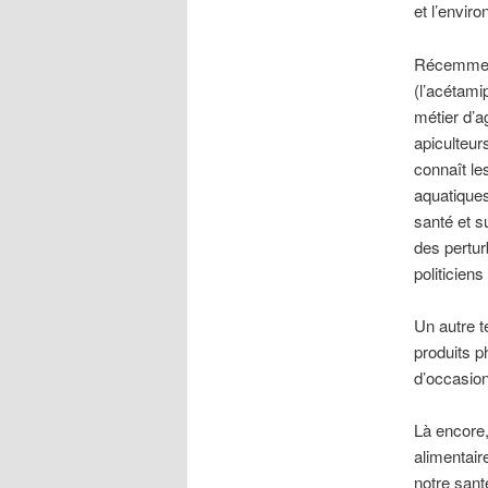
et l’envir
Récemment,
(l’acétamip
métier d’a
apiculteur
connaît le
aquatiques
santé et s
des pertur
politicien
Un autre t
produits p
d’occasion
Là encore,
alimentaire
notre sant