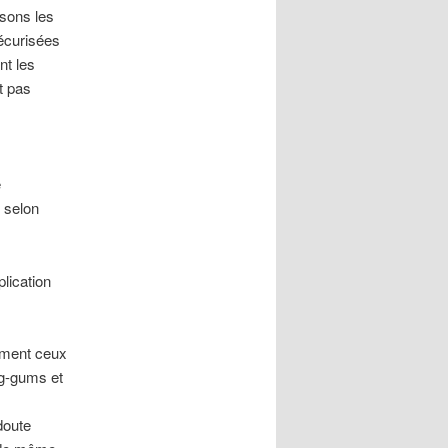
ssons les
sécurisées
nt les
ut pas
e
 selon
plication
mment ceux
ng-gums et
doute