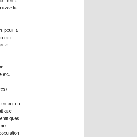
t de même
n avec la
s pour la
hon au
s le
on
 etc.
ées)
oppement du
ait que
ientifiques
 ne
population