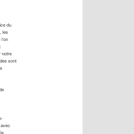
cice du
, les
 l’on
x
 notre
ïdes sont
es
 de
o-
t avec
la