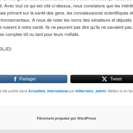
té. Avec tout ce qui est cité ci-dessus, nous constatons que les intérê
s priment sur la santé des gens, les connaissances scientifiques et
ironnementaux. A nous de noter les noms des sénateurs et députés 
i nuisent à notre santé. Ils ne peuvent pas dire qu’ils ne savaient pas.
es comptes tôt ou tard pour leurs méfaits.
(GLJD)
Partager
Tweet
a été publié dans
Actualités
,
International
par
lelibertaire_admin
. Mettez-le en fa
Fièrement propulsé par WordPress