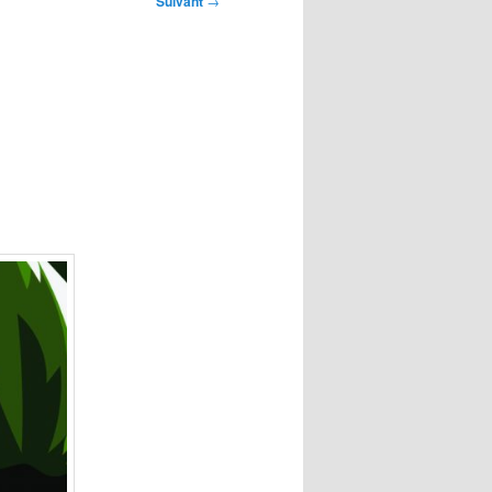
Suivant
→