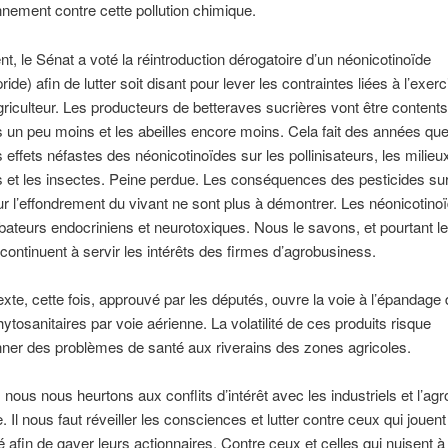
onnement contre cette pollution chimique.
 le Sénat a voté la réintroduction dérogatoire d’un néonicotinoïde
ride) afin de lutter soit disant pour lever les contraintes liées à l’exer
griculteur. Les producteurs de betteraves sucrières vont être contents
s un peu moins et les abeilles encore moins. Cela fait des années que
s effets néfastes des néonicotinoïdes sur les pollinisateurs, les milieu
 et les insectes. Peine perdue. Les conséquences des pesticides sur
ur l’effondrement du vivant ne sont plus à démontrer. Les néonicotino
bateurs endocriniens et neurotoxiques. Nous le savons, et pourtant l
s continuent à servir les intérêts des firmes d’agrobusiness.
exte, cette fois, approuvé par les députés, ouvre la voie à l’épandage
hytosanitaires par voie aérienne. La volatilité de ces produits risque
ner des problèmes de santé aux riverains des zones agricoles.
 nous nous heurtons aux conflits d’intérêt avec les industriels et l’agr
. Il nous faut réveiller les consciences et lutter contre ceux qui jouen
é afin de gaver leurs actionnaires. Contre ceux et celles qui nuisent à 