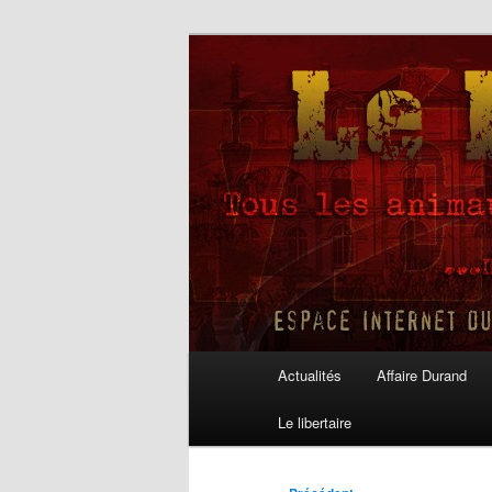
Aller
au
contenu
Le Libertaire
principal
Menu
Actualités
Affaire Durand
principal
Le libertaire
Navigation