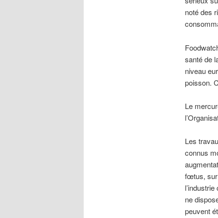
sérieux s
noté des r
consommat
Foodwatch 
santé de l
niveau eu
poisson. C
Le mercur
l’Organisa
Les travau
connus mon
augmentati
fœtus, sur 
l’industrie
ne dispose
peuvent ét