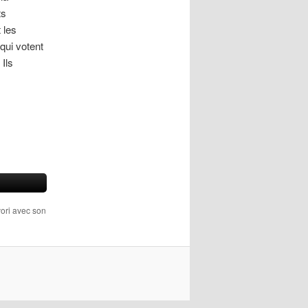
ts
 les
qui votent
 Ils
vori avec son