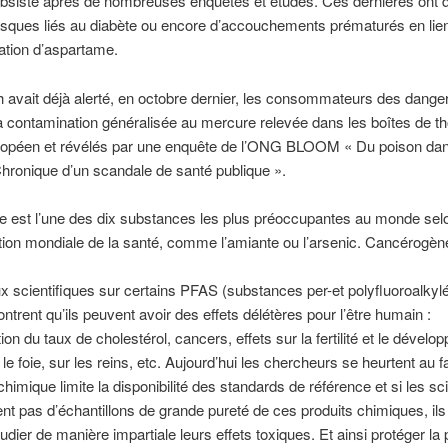
ubsiste après de nombreuses enquêtes et études. Ces dernières on
isques liés au diabète ou encore d’accouchements prématurés en lie
ion d’aspartame.
avait déjà alerté, en octobre dernier, les consommateurs des danger
a contamination généralisée au mercure relevée dans les boîtes de t
ropéen et révélés par une enquête de l’ONG BLOOM « Du poison dan
hronique d’un scandale de santé publique ».
e est l’une des dix substances les plus préoccupantes au monde sel
tion mondiale de la santé, comme l’amiante ou l’arsenic. Cancérogène
x scientifiques sur certains PFAS (substances per-et polyfluoroalkyl
trent qu’ils peuvent avoir des effets délétères pour l’être humain :
on du taux de cholestérol, cancers, effets sur la fertilité et le dével
le foie, sur les reins, etc. Aujourd’hui les chercheurs se heurtent au f
 chimique limite la disponibilité des standards de référence et si les sc
nt pas d’échantillons de grande pureté de ces produits chimiques, ils
udier de manière impartiale leurs effets toxiques. Et ainsi protéger la 