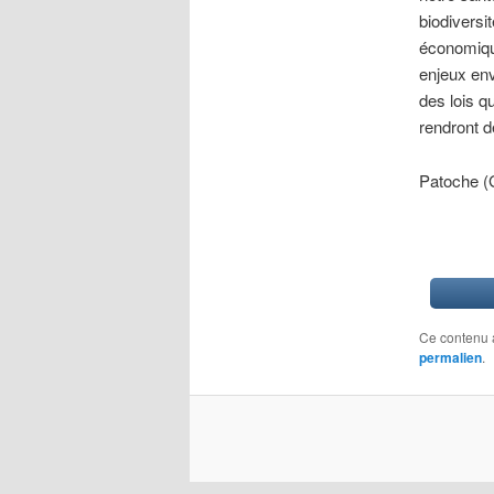
biodiversi
économique
enjeux env
des lois qu
rendront d
Patoche 
Ce contenu 
permalien
.