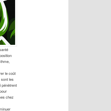
 santé
position
sthme,
er le coût
 sont les
i pénètrent
 pour
mes chez
iminuer