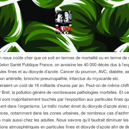
on nous coûte cher que ce soit en termes de mortalité ou en terme de
Selon Santé Publique France, on avoisine les 40 000 décès dus à l’ex
ules fines et au dioxyde d’azote. Cancer du poumon, AVC, diabète, a
on artérielle, broncho-pneumopathie, infarctus du myocarde etc.
raient un coût de 16 milliards d’euros par an. Peut-on de même chiffr
? Bref, la pollution génère de nombreuses pathologies mortelles. Et ce
i sont majoritairement touchés par l’exposition aux particules fines qu
nt dans l’organisme. Le trafic routier émet du dioxyde d’azote avec
ces, notamment dans les zones urbaines, de nombreux cas d’asth
s mais aussi chez les adultes. Nous savons qu’il faudrait diminuer les
ions atmosphériques en particules fines et dioxyde d’azote afin de d