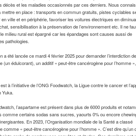
es décès et les maladies occasionnés par ces derniers. Nous connai
à mettre en place : transports en commun gratuits, pistes cyclables 
 en ville et en périphérie, favoriser les voitures électriques en diminua
chat, sensibilisation à la préservation de l’environnement etc. Il ne fa
 le milieu rural est épargné car les épandages sont causes aussi de
s pathologies.
on a été lancée ce mardi 4 février 2025 pour demander l’interdiction d
e (un édulcorant), un additif « peut-être cancérogène pour l’homme »,
 est à l’initiative de l’ONG Foodwatch, la Ligue contre le cancer et l’ap
on Yuka.
dwatch, l’aspartame est présent dans plus de 6000 produits et nota
gés comme certains sodas sans sucres, yaourts 0% ou encore chewi
nergisantes. En 2023, l’Organisation mondiale de la Santé a classé
me comme « peut-être cancérogène pour l’homme ». C’est dire qu’un 