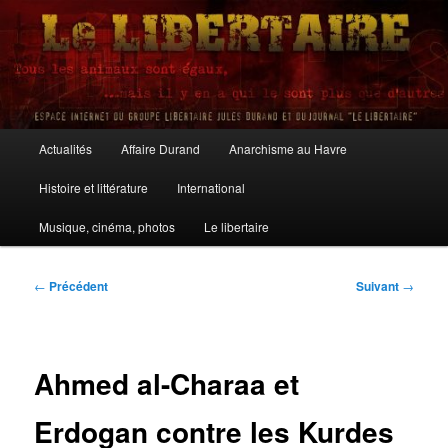
Aller
au
contenu
principal
Le Libertaire
Menu
Actualités
Affaire Durand
Anarchisme au Havre
principal
Histoire et littérature
International
Musique, cinéma, photos
Le libertaire
Navigation
←
Précédent
Suivant
→
des
articles
Ahmed al-Charaa et
Erdogan contre les Kurdes