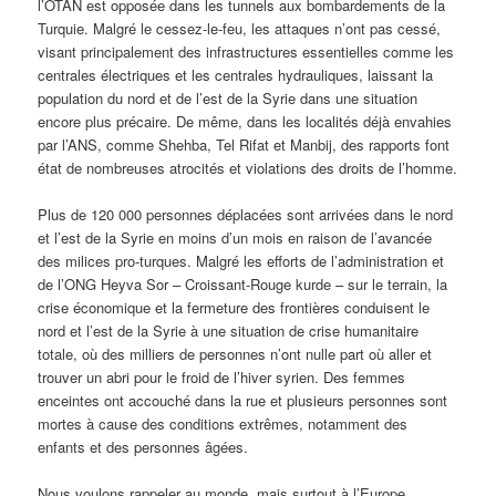
l’OTAN est opposée dans les tunnels aux bombardements de la
Turquie. Malgré le cessez-le-feu, les attaques n’ont pas cessé,
visant principalement des infrastructures essentielles comme les
centrales électriques et les centrales hydrauliques, laissant la
population du nord et de l’est de la Syrie dans une situation
encore plus précaire. De même, dans les localités déjà envahies
par l’ANS, comme Shehba, Tel Rifat et Manbij, des rapports font
état de nombreuses atrocités et violations des droits de l’homme.
Plus de 120 000 personnes déplacées sont arrivées dans le nord
et l’est de la Syrie en moins d’un mois en raison de l’avancée
des milices pro-turques. Malgré les efforts de l’administration et
de l’ONG Heyva Sor – Croissant-Rouge kurde – sur le terrain, la
crise économique et la fermeture des frontières conduisent le
nord et l’est de la Syrie à une situation de crise humanitaire
totale, où des milliers de personnes n’ont nulle part où aller et
trouver un abri pour le froid de l’hiver syrien. Des femmes
enceintes ont accouché dans la rue et plusieurs personnes sont
mortes à cause des conditions extrêmes, notamment des
enfants et des personnes âgées.
Nous voulons rappeler au monde, mais surtout à l’Europe,