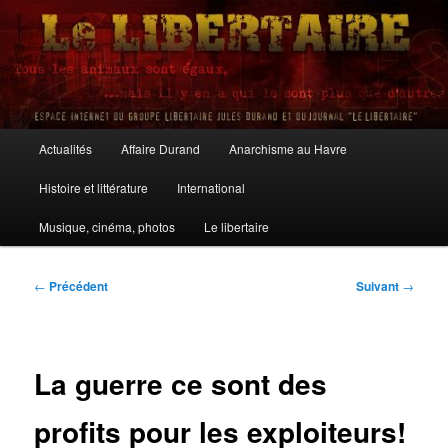
Aller
au
contenu
principal
Le Libertaire
Menu
Actualités
Affaire Durand
Anarchisme au Havre
principal
Histoire et littérature
International
Musique, cinéma, photos
Le libertaire
Navigation
←
Précédent
Suivant
→
des
articles
La guerre ce sont des
profits pour les exploiteurs!