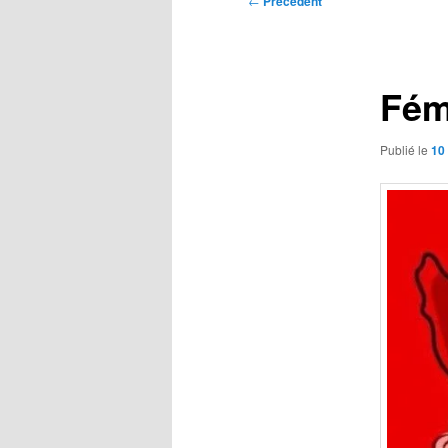
←
Précédent
des
articles
Fém
Publié le
10