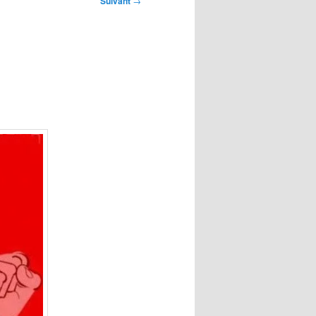
Suivant
→