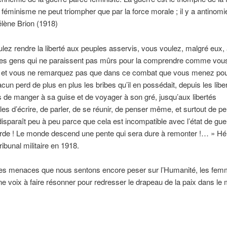
le féminisme ne peut triompher que par la force morale ; il y a antinomi
lène Brion (1918)
lez rendre la liberté aux peuples asservis, vous voulez, malgré eux,
é des gens qui ne paraissent pas mûrs pour la comprendre comme vou
z et vous ne remarquez pas que dans ce combat que vous menez pou
acun perd de plus en plus les bribes qu’il en possédait, depuis les libe
s de manger à sa guise et de voyager à son gré, jusqu’aux libertés
elles d’écrire, de parler, de se réunir, de penser même, et surtout de pe
disparaît peu à peu parce que cela est incompatible avec l’état de gue
rde ! Le monde descend une pente qui sera dure à remonter !… » Hé
ribunal militaire en 1918.
des menaces que nous sentons encore peser sur l’Humanité, les fem
ne voix à faire résonner pour redresser le drapeau de la paix dans le