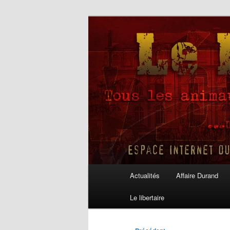
Aller
au
contenu
Le Libertaire
principal
Menu
Actualités
Affaire Durand
principal
Le libertaire
Navigation