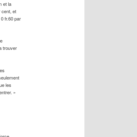
 et la
 cent, et
 0 fr.60 par
le
a trouver
des
 seulement
ue les
ntrer. »
force