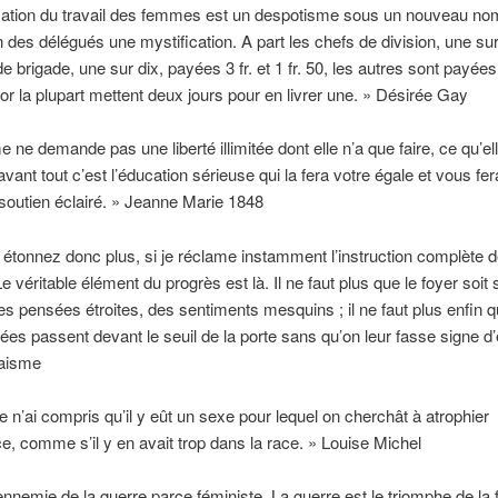
sation du travail des femmes est un despotisme sous un nouveau nom
 des délégués une mystification. A part les chefs de division, une sur
e brigade, une sur dix, payées 3 fr. et 1 fr. 50, les autres sont payées
or la plupart mettent deux jours pour en livrer une. » Désirée Gay
 ne demande pas une liberté illimitée dont elle n’a que faire, ce qu’el
ant tout c’est l’éducation sérieuse qui la fera votre égale et vous fer
 soutien éclairé. » Jeanne Marie 1848
étonnez donc plus, si je réclame instamment l’instruction complète 
 véritable élément du progrès est là. Il ne faut plus que le foyer soit
des pensées étroites, des sentiments mesquins ; il ne faut plus enfin q
ées passent devant le seuil de la porte sans qu’on leur fasse signe d’e
aisme
e n’ai compris qu’il y eût un sexe pour lequel on cherchât à atrophier
ence, comme s’il y en avait trop dans la race. » Louise Michel
ennemie de la guerre parce féministe. La guerre est le triomphe de la 