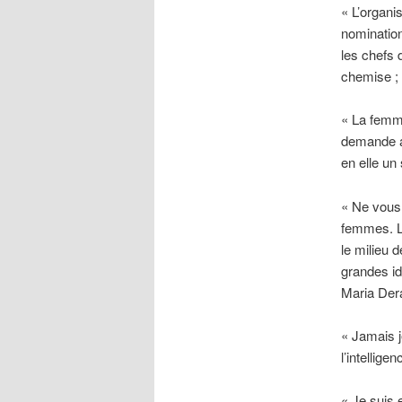
« L’organi
nomination
les chefs d
chemise ; 
« La femme
demande av
en elle un
« Ne vous 
femmes. Le
le milieu 
grandes id
Maria Der
« Jamais j
l’intellig
« Je suis 