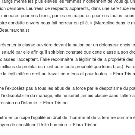
s rangs même les plus élevés les femmes n’obtiennent de vous qu’u
ion dérisoire. Leurrées de respects apparents, dans une servitude rée
n mineures pour nos biens, punies en majeures pour nos fautes, sous 
otre conduite envers nous fait horreur ou pitié. » (Marceline dans le 
 Beaumarchais)
présenter la classe ouvrière devant la nation par un défenseur choisi p
 salarié par elle afin qu’il soit bien constaté que cette classe a son dro
classes l’acceptent. Faire reconnaître la légitimité de la propriété des
millions de prolétaires n’ont pour toute propriété que leurs bras). Fair
 la légitimité du droit au travail pour tous et pour toutes. » Flora Trist
ne l’exposiez pas à tous les abus de la force par le despotisme du po
 l’indissolubilité du mariage, elle ne serait jamais placée dans l’alterna
ression ou l’infamie. » Flora Tristan
tre en principe l’égalité en droit de l’homme et de la femme comme é
oyen de constituer l’Unité humaine. » Flora Tristan