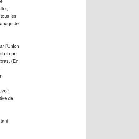
ne
lle ;
tous les
mariage de
ar l’Union
it et que
 bras. (En
e
an
uvoir
tive de
tant