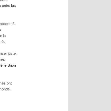
e entre les
 appeler à
s
r la
rtés
nser juste.
rre.
lène Brion
mes ont
 monde.