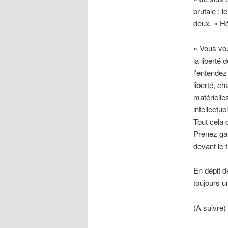
brutale ; 
deux. » Hé
« Vous vou
la libert
l’entende
liberté, ch
matérielle
intellectu
Tout cela 
Prenez ga
devant le t
En dépit 
toujours u
(A suivre)