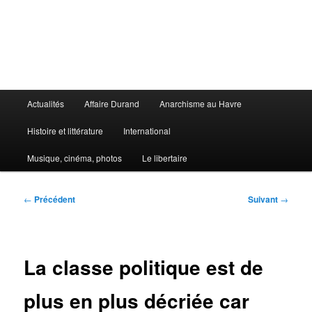
Aller
au
contenu
principal
Le Libertaire
Menu
Actualités
Affaire Durand
Anarchisme au Havre
principal
Histoire et littérature
International
Musique, cinéma, photos
Le libertaire
Navigation
←
Précédent
Suivant
→
des
articles
La classe politique est de
plus en plus décriée car