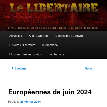
Aller
au
contenu
principal
Le Libertaire
Menu
Actualités
Affaire Durand
Anarchisme au Havre
principal
Histoire et littérature
International
Musique, cinéma, photos
Le libertaire
Navigation
←
Précédent
Suivant
→
des
articles
Européennes de juin 2024
Publié le
28 février 2024