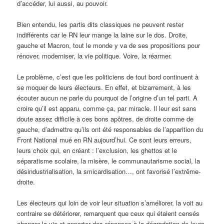
d’accéder, lui aussi, au pouvoir.
Bien entendu, les partis dits classiques ne peuvent rester
indifférents car le RN leur mange la laine sur le dos. Droite,
gauche et Macron, tout le monde y va de ses propositions pour
rénover, moderniser, la vie politique. Voire, la réarmer.
Le problème, c’est que les politiciens de tout bord continuent à
se moquer de leurs électeurs. En effet, et bizarrement, à les
écouter aucun ne parle du pourquoi de l’origine d’un tel parti. A
croire qu’il est apparu, comme ça, par miracle. Il leur est sans
doute assez difficile à ces bons apôtres, de droite comme de
gauche, d’admettre qu’ils ont été responsables de l’apparition du
Front National mué en RN aujourd’hui. Ce sont leurs erreurs,
leurs choix qui, en créant : l’exclusion, les ghettos et le
séparatisme scolaire, la misère, le communautarisme social, la
désindustrialisation, la smicardisation…, ont favorisé l’extrême-
droite.
Les électeurs qui loin de voir leur situation s’améliorer, la voit au
contraire se détériorer, remarquent que ceux qui étaient censés
changer la vie et apporter des réponses à la dégradation de leurs