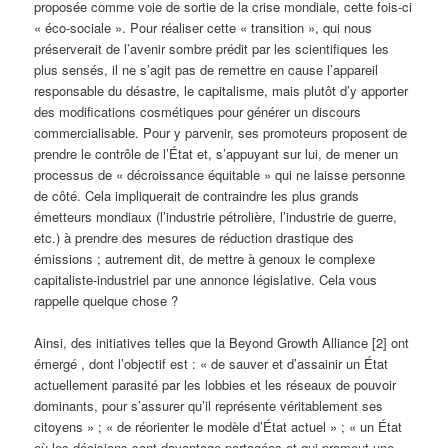
proposée comme voie de sortie de la crise mondiale, cette fois-ci
« éco-sociale ». Pour réaliser cette « transition », qui nous
préserverait de l’avenir sombre prédit par les scientifiques les
plus sensés, il ne s’agit pas de remettre en cause l’appareil
responsable du désastre, le capitalisme, mais plutôt d’y apporter
des modifications cosmétiques pour générer un discours
commercialisable. Pour y parvenir, ses promoteurs proposent de
prendre le contrôle de l’État et, s’appuyant sur lui, de mener un
processus de « décroissance équitable » qui ne laisse personne
de côté. Cela impliquerait de contraindre les plus grands
émetteurs mondiaux (l’industrie pétrolière, l’industrie de guerre,
etc.) à prendre des mesures de réduction drastique des
émissions ; autrement dit, de mettre à genoux le complexe
capitaliste-industriel par une annonce législative. Cela vous
rappelle quelque chose ?
Ainsi, des initiatives telles que la Beyond Growth Alliance [2] ont
émergé , dont l’objectif est : « de sauver et d’assainir un État
actuellement parasité par les lobbies et les réseaux de pouvoir
dominants, pour s’assurer qu’il représente véritablement ses
citoyens » ; « de réorienter le modèle d’État actuel » ; « un État
où les décisions sont davantage partagées et qui promeut une