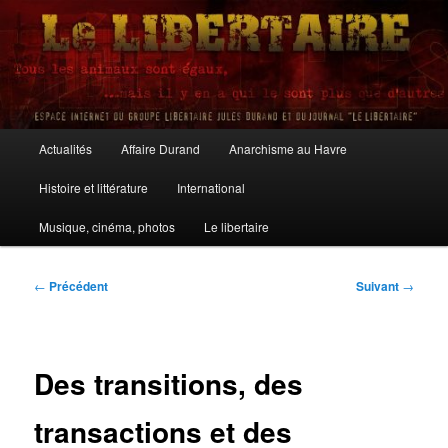
Aller
au
contenu
principal
Le Libertaire
Menu
Actualités
Affaire Durand
Anarchisme au Havre
principal
Histoire et littérature
International
Musique, cinéma, photos
Le libertaire
Navigation
←
Précédent
Suivant
→
des
articles
Des transitions, des
transactions et des