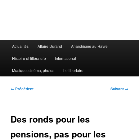
Aller
au
contenu
principal
Le Libertaire
Menu
Actualités
Affaire Durand
Anarchisme au Havre
principal
Histoire et littérature
International
Musique, cinéma, photos
Le libertaire
Navigation
←
Précédent
Suivant
→
des
articles
Des ronds pour les
pensions, pas pour les