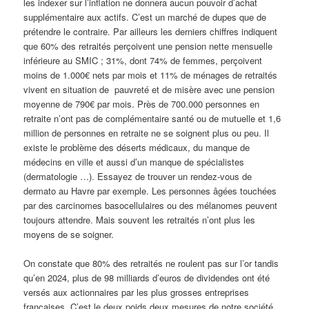
les indexer sur l’inflation ne donnera aucun pouvoir d’achat
supplémentaire aux actifs. C’est un marché de dupes que de
prétendre le contraire. Par ailleurs les derniers chiffres indiquent
que 60% des retraités perçoivent une pension nette mensuelle
inférieure au SMIC ; 31%, dont 74% de femmes, perçoivent
moins de 1.000€ nets par mois et 11% de ménages de retraités
vivent en situation de pauvreté et de misère avec une pension
moyenne de 790€ par mois. Près de 700.000 personnes en
retraite n’ont pas de complémentaire santé ou de mutuelle et 1,6
million de personnes en retraite ne se soignent plus ou peu. Il
existe le problème des déserts médicaux, du manque de
médecins en ville et aussi d’un manque de spécialistes
(dermatologie …). Essayez de trouver un rendez-vous de
dermato au Havre par exemple. Les personnes âgées touchées
par des carcinomes basocellulaires ou des mélanomes peuvent
toujours attendre. Mais souvent les retraités n’ont plus les
moyens de se soigner.
On constate que 80% des retraités ne roulent pas sur l’or tandis
qu’en 2024, plus de 98 milliards d’euros de dividendes ont été
versés aux actionnaires par les plus grosses entreprises
françaises. C’est le deux poids deux mesures de notre société.