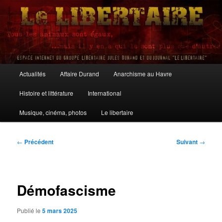
Aller
au
contenu
principal
Le Libertaire
Menu
Actualités
Affaire Durand
Anarchisme au Havre
principal
Histoire et littérature
International
Musique, cinéma, photos
Le libertaire
Navigation
←
Précédent
Suivant
→
des
articles
Démofascisme
Publié le
5 mars 2025