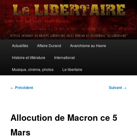
Aller
au
contenu
principal
Le Libertaire
Menu
Actualités
Affaire Durand
Anarchisme au Havre
principal
Histoire et littérature
International
Musique, cinéma, photos
Le libertaire
Navigation
←
Précédent
Suivant
→
des
articles
Allocution de Macron ce 5
Mars