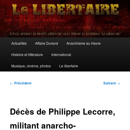
Aller
au
contenu
principal
Le Libertaire
Menu
Actualités
Affaire Durand
Anarchisme au Havre
principal
Histoire et littérature
International
Musique, cinéma, photos
Le libertaire
Navigation
←
Précédent
Suivant
→
des
articles
Décès de Philippe Lecorre,
militant anarcho-