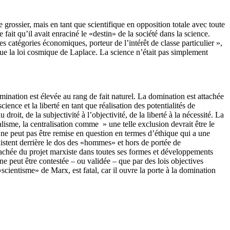
grossier, mais en tant que scientifique en opposition totale avec toute
fait qu’il avait enraciné le «destin» de la société dans la science.
catégories économiques, porteur de l’intérêt de classe particulier »,
 que la loi cosmique de Laplace. La science n’était pas simplement
omination est élevée au rang de fait naturel. La domination est attachée
nce et la liberté en tant que réalisation des potentialités de
roit, de la subjectivité à l’objectivité, de la liberté à la nécessité. La
isme, la centralisation comme » une telle exclusion devrait être le
on ne peut pas être remise en question en termes d’éthique qui a une
 existent derrière le dos des «hommes» et hors de portée de
cachée du projet marxiste dans toutes ses formes et développements
 ne peut être contestée – ou validée – que par des lois objectives
cientisme» de Marx, est fatal, car il ouvre la porte à la domination