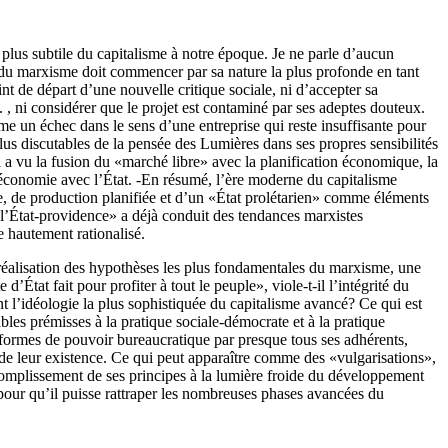
 plus subtile du capitalisme à notre époque. Je ne parle d’aucun
e du marxisme doit commencer par sa nature la plus profonde en tant
nt de départ d’une nouvelle critique sociale, ni d’accepter sa
, ni considérer que le projet est contaminé par ses adeptes douteux.
e un échec dans le sens d’une entreprise qui reste insuffisante pour
plus discutables de la pensée des Lumières dans ses propres sensibilités
ui a vu la fusion du «marché libre» avec la planification économique, la
l’économie avec l’État. -En résumé, l’ère moderne du capitalisme
e, de production planifiée et d’un «État prolétarien» comme éléments
«l’État-providence» a déjà conduit des tendances marxistes
e hautement rationalisé.
réalisation des hypothèses les plus fondamentales du marxisme, une
at fait pour profiter à tout le peuple», viole-t-il l’intégrité du
nt l’idéologie la plus sophistiquée du capitalisme avancé? Ce qui est
bles prémisses à la pratique sociale-démocrate et à la pratique
es formes de pouvoir bureaucratique par presque tous ses adhérents,
e de leur existence. Ce qui peut apparaître comme des «vulgarisations»,
ccomplissement de ses principes à la lumière froide du développement
e pour qu’il puisse rattraper les nombreuses phases avancées du