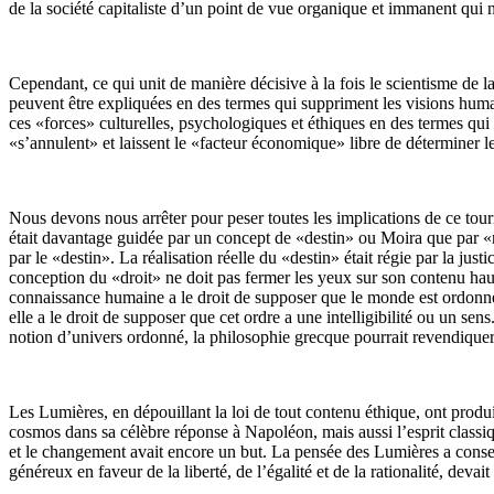
de la société capitaliste d’un point de vue organique et immanent qui 
Cependant, ce qui unit de manière décisive à la fois le scientisme de la 
peuvent être expliquées en des termes qui suppriment les visions humaine
ces «forces» culturelles, psychologiques et éthiques en des termes qui 
«s’annulent» et laissent le «facteur économique» libre de déterminer 
Nous devons nous arrêter pour peser toutes les implications de ce tour
était davantage guidée par un concept de «destin» ou Moira que par «n
par le «destin». La réalisation réelle du «destin» était régie par la j
conception du «droit» ne doit pas fermer les yeux sur son contenu hau
connaissance humaine a le droit de supposer que le monde est ordonné
elle a le droit de supposer que cet ordre a une intelligibilité ou un sen
notion d’univers ordonné, la philosophie grecque pourrait revendiquer l
Les Lumières, en dépouillant la loi de tout contenu éthique, ont produ
cosmos dans sa célèbre réponse à Napoléon, mais aussi l’esprit classiqu
et le changement avait encore un but. La pensée des Lumières a conse
généreux en faveur de la liberté, de l’égalité et de la rationalité, deva