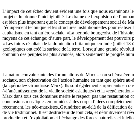
L’impact de cet échec devient évident une fois que nous examinons les
projet et lui donne l’intelligibilité. Le drame de l’expulsion de l’human
est bien plus important que le concept de développement social de Mar
l’équipement technique et les structures institutionnelles pour réalise
capitalisme en tant qu’ère sociale. «La période bourgeoise de l’histoi
moyens de cet échange; d’autre part, le développement des pouvoirs pr
« Les futurs résultats de la domination britannique en Inde (juillet 
géologiques ont créé la surface de la terre. Lorsqu’une grande révolut
commun des peuples les plus avancés, alors seulement le progrès humai
La nature convaincante des formulations de Marx – son schéma évolutif
sociaux, son objectivation de l’action humaine en tant que sphère au-de
(la «période» Grundrisse-Marx). Ils sont également surprenants en ra
(«l’anéantissement de la vieille société asiatique») et la «régénératio
Marx dans tous ces domaines mérite le respect, pas une restauration c
conclusions mosaïques empruntées à des corps d’idées complètement biz
récemment, les néo-marxistes,.Grundrisse au-delà de la déification de la
de vie traditionnel. Il est destructeur de tout cela, et définitivement 
production et l’exploitation et l’échange des forces naturelles et intelle