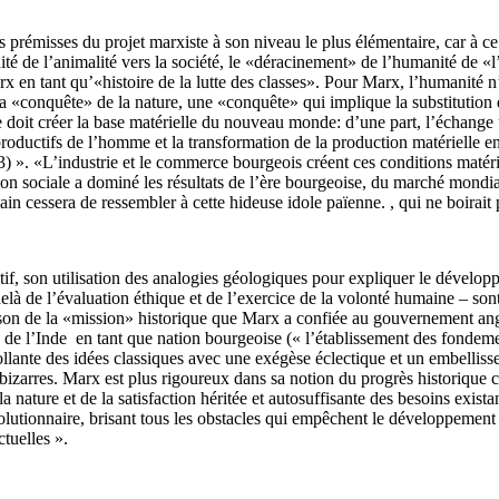
 prémisses du projet marxiste à son niveau le plus élémentaire, car à c
ité de l’animalité vers la société, le «déracinement» de l’humanité de «l’
x en tant qu’«histoire de la lutte des classes». Pour Marx, l’humanité 
r la «conquête» de la nature, une «conquête» qui implique la substitution 
re doit créer la base matérielle du nouveau monde: d’une part, l’échange
oductifs de l’homme et la transformation de la production matérielle en
1853) ». «L’industrie et le commerce bourgeois créent ces conditions ma
ion sociale a dominé les résultats de l’ère bourgeoise, du marché mondia
n cessera de ressembler à cette hideuse idole païenne. , qui ne boirait
, son utilisation des analogies géologiques pour expliquer le développ
là de l’évaluation éthique et de l’exercice de la volonté humaine – sont 
ison de la «mission» historique que Marx a confiée au gouvernement angl
n» de l’Inde en tant que nation bourgeoise (« l’établissement des fondem
ollante des idées classiques avec une exégèse éclectique et un embellis
arres. Marx est plus rigoureux dans sa notion du progrès historique co
 nature et de la satisfaction héritée et autosuffisante des besoins exist
révolutionnaire, brisant tous les obstacles qui empêchent le développement
ctuelles ».