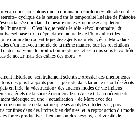
e niveau nous constatons que la domination «ordonne» littéralement le
éternité» cyclique de la nature dans la temporalité linéaire de l’histoire
n’est socialisée que dans la mesure où les «hommes» acquièrent
de l’humanité ». C’est là que réside le rôle «révolutionnaire» du
 universel basé sur la dépendance mutuelle de l’humanité et les
 une domination scientifique des agents naturels », écrit Marx dans
térielles d’un nouveau monde de la même manière que les révolutions
l et des pouvoirs de production modernes et les a mis sous le contrôle
 pas de nectar mais des crânes des morts. »
ement historique, son traitement scientiste grossier des phénomènes
tous des plus frappants pour la période dans laquelle ils ont été écrits
ais en Inde: la «destruction» des anciens modes de vie indiens
ents matériels de la société occidentale en Asie »). La cohérence de
sement théorique ou une « actualisation » de Marx avec des
mme conquête de la nature que ses acolytes ultérieurs et, plus
ants confinés dans des limites bien définies, et la reproduction du mode
 des forces productives, l’expansion des besoins, la diversité de la