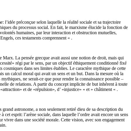
 l’idée préconçue selon laquelle la réalité sociale et sa trajectoire
thiques du processus social. En fait, le marxisme élucide la fonction de
volontés humaines, par leur interaction et obstruction mutuelles,
’Engels, ces testaments comprennent « .
de Marx. La pensée grecque avait aussi une notion de droit, mais qui
ssité» régi par le sens, par un objectif éthiquement conditionné fixé
nts cosmiques dans ses limites établies. Le caractère mythique de cette
is un calcul moral qui avait un sens et un but. Dans la mesure où la
mythiques, ne serait-ce que pour rendre la connaissance possible –
nnelle de relations. A partir du concept implicite de but inhérent à toute
attraction» et de «répulsion», d’ «injustice» « et » châtiment « .
us grand astronome, a non seulement retiré dieu de sa description du
 cet esprit: l’arène sociale, dans laquelle l’ordre avait encore un sens
ur vivre dans une société morale. Cette vision, avec son engagement
ain.