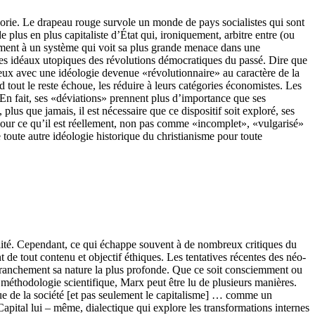
orie. Le drapeau rouge survole un monde de pays socialistes qui sont
 plus en plus capitaliste d’État qui, ironiquement, arbitre entre (ou
vement à un système qui voit sa plus grande menace dans une
 les idéaux utopiques des révolutions démocratiques du passé. Dire que
reux avec une idéologie devenue «révolutionnaire» au caractère de la
 tout le reste échoue, les réduire à leurs catégories économistes. Les
 En fait, ses «déviations» prennent plus d’importance que ses
plus que jamais, il est nécessaire que ce dispositif soit exploré, ses
ra pour ce qu’il est réellement, non pas comme «incomplet», «vulgarisé»
 toute autre idéologie historique du christianisme pour toute
lité. Cependant, ce qui échappe souvent à de nombreux critiques du
t de tout contenu et objectif éthiques. Les tentatives récentes des néo-
r franchement sa nature la plus profonde. Que ce soit consciemment ou
la méthodologie scientifique, Marx peut être lu de plusieurs manières.
que de la société [et pas seulement le capitalisme] … comme un
apital lui – même, dialectique qui explore les transformations internes