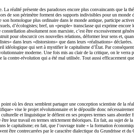
 La réalité présente des paradoxes encore plus convaincants que la thé
ehors de son périmètre forment des supports indivisibles pour un monde de
comme son homologue plus ordinaire dans le monde antique, participe acti
sexuels, d’écologistes; bref, un «peuple» transclasse qui exprime encore
e constellation absolument non marxiste, c’est être excessivement géné
uit pour obscurcir ces nouvelles relations, déformer leur sens et, quand
istes» dans leurs «distorsions» que dans leurs «réalisations» déclarées.
l idéologique qui sert à mystifier le capitalisme d’État. Par conséquent, 
révolutionnaire moderne. Une fois mis au clair de la critique, on le ver
 la contre-révolution qui a été mal utilisée. Tout aussi efficacement que
oint où les deux semblent partager une conception scientiste de la réa
ifique» vise le projet révolutionnaire et le dépouille donc nécessairemen
culturelle et linguistique le défient en ses propres termes sans aborde
e être leur travail en termes strictement théoriques. En fait, au sujet de 
s le capitalisme; en fait, que l’ouvrage traite « la formation économi
ent être contrecarrées par le caractère dialectique du Grundrisse et du C