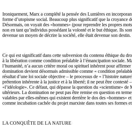
Ironiquement, Marx a complété la pensée des Lumières en incorporant le
forme d’utopisme social. Beaucoup plus significatif que la croyance de M
Désormais, on voyait des «hommes» (pour reprendre les propres mots de
non en tant qu’individus possédant la volonté et le but éthique. Ils so
devenue un moyen de décrire la société, elle était devenue son destin.
Ce qui est significatif dans cette subversion du contenu éthique du droi
à la libération comme condition préalable à l’émancipation sociale. Mar
l’humanité, n’a aucun critère moral ou spirituel inhérent pour affirmer ce
domination devient désormais admissible comme « condition préalable » 
résultat d’une loi sociale objective – le processus de « l’histoire natu
prétention inhérente à la justice et à la liberté; il ne peut être contes
«l’idéologie». Ce défaut, qui dépasse la question du «scientisme» de 
ultérieurs. La domination ne peut pas être remise en question en termes 
valables par elles-mêmes qui existent derrière le dos des «hommes» et 
comme incubation cachée du projet marxiste dans toutes ses formes et
LA CONQUÊTE DE LA NATURE