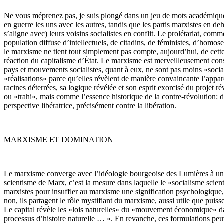
Ne vous méprenez pas, je suis plongé dans un jeu de mots académique.
en guerre les uns avec les autres, tandis que les partis marxistes en d
s’aligne avec) leurs voisins socialistes en conflit. Le prolétariat, 
population diffuse d’intellectuels, de citadins, de féministes, d’homo
le marxisme ne tient tout simplement pas compte, aujourd’hui, de cett
réaction du capitalisme d’État. Le marxisme est merveilleusement constr
pays et mouvements socialistes, quant à eux, ne sont pas moins «social
«réalisations» parce qu’elles révèlent de manière convaincante l’apparei
racines déterrées, sa logique révélée et son esprit exorcisé du projet 
ou «trahi», mais comme l’essence historique de la contre-révolution: de
perspective libératrice, précisément contre la libération.
MARXISME ET DOMINATION
Le marxisme converge avec l’idéologie bourgeoise des Lumières à un p
scientisme de Marx, c’est la mesure dans laquelle le «socialisme scient
marxistes pour insuffler au marxisme une signification psychologique, 
non, ils partagent le rôle mystifiant du marxisme, aussi utile que puiss
Le capital révèle les «lois naturelles» du «mouvement économique» dan
processus d’histoire naturelle … ». En revanche, ces formulations peuv