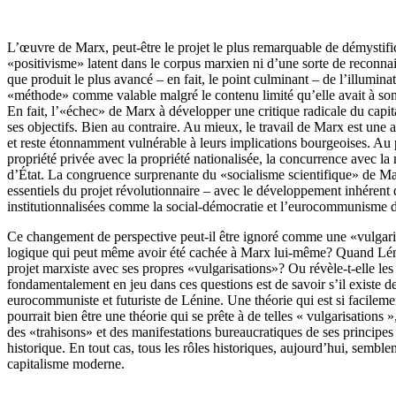
L’œuvre de Marx, peut-être le projet le plus remarquable de démystifica
«positivisme» latent dans le corpus marxien ni d’une sorte de reconnai
que produit le plus avancé – en fait, le point culminant – de l’illumin
«méthode» comme valable malgré le contenu limité qu’elle avait à son é
En fait, l’«échec» de Marx à développer une critique radicale du capi
ses objectifs. Bien au contraire. Au mieux, le travail de Marx est une 
et reste étonnamment vulnérable à leurs implications bourgeoises. Au pi
propriété privée avec la propriété nationalisée, la concurrence avec l
d’État. La congruence surprenante du «socialisme scientifique» de Mar
essentiels du projet révolutionnaire – avec le développement inhérent
institutionnalisées comme la social-démocratie et l’eurocommunisme da
Ce changement de perspective peut-il être ignoré comme une «vulgaris
logique qui peut même avoir été cachée à Marx lui-même? Quand Lénine d
projet marxiste avec ses propres «vulgarisations»? Ou révèle-t-elle les
fondamentalement en jeu dans ces questions est de savoir s’il existe de
eurocommuniste et futuriste de Lénine. Une théorie qui est si facilemen
pourrait bien être une théorie qui se prête à de telles « vulgarisation
des «trahisons» et des manifestations bureaucratiques de ses principes
historique. En tout cas, tous les rôles historiques, aujourd’hui, sembl
capitalisme moderne.