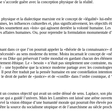
ne s’accorde guère avec la conception physique de la réalité.
physique et la dialectique marxiste est le concept de «légalité» lui-même:
s, les influences culturelles et, plus significativement, les objectifs é
les soumettent aux «lois» qui agissent derrière la volonté humaine. Les 
les affaires humaines. Ou, pour reprendre la formulation monumentale d
nant dans ce que l’on pourrait appeler la «théorie de la connaissance» 
écessité» au sens moderne du terme. Moira incarnait le concept de «néce
ustice ou Dike qui préservait l’ordre mondial en gardant chacun des éléme
tement éthique. Le « besoin » n’était pas simplement une contrainte, ma
 – une hypothèse que la science moderne partage avec les cosmologies 
s. Il peut être traduit par la pensée humaine en une constellation intentio
e droit de parler de «justice» et de «conflit» dans l’ordre cosmique, d ‘«
it un cosmos objectif qui avait un ordre dénué de sens. Laplace, son pl
e qui a guidé l’univers. Mais les Lumières ont laissé une arène ouverte à
rvé la vision éthique d’une humanité morale qui pourrait être élevée po
it être la source du socialisme utopique et de l’anarchisme au siècle proch