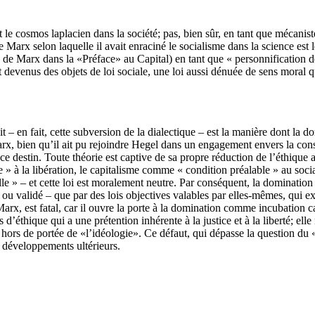
 cosmos laplacien dans la société; pas, bien sûr, en tant que mécaniste 
arx selon laquelle il avait enraciné le socialisme dans la science est le 
 Marx dans la «Préface» au Capital) en tant que « personnification des 
nt devenus des objets de loi sociale, une loi aussi dénuée de sens moral
t – en fait, cette subversion de la dialectique – est la manière dont la d
x, bien qu’il ait pu rejoindre Hegel dans un engagement envers la conscie
 destin. Toute théorie est captive de sa propre réduction de l’éthique au d
à la libération, le capitalisme comme « condition préalable » au social
relle » – et cette loi est moralement neutre. Par conséquent, la dominati
té – ou validé – que par des lois objectives valables par elles-mêmes, qui
Marx, est fatal, car il ouvre la porte à la domination comme incubation 
d’éthique qui a une prétention inhérente à la justice et à la liberté; elle
hors de portée de «l’idéologie». Ce défaut, qui dépasse la question du «s
 développements ultérieurs.