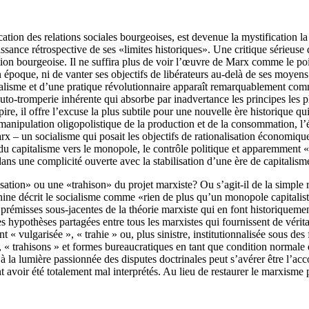
tion des relations sociales bourgeoises, est devenue la mystification la
ssance rétrospective de ses «limites historiques». Une critique sérieus
ation bourgeoise. Il ne suffira plus de voir l’œuvre de Marx comme le poi
poque, ni de vanter ses objectifs de libérateurs au-delà de ses moyens. 
talisme et d’une pratique révolutionnaire apparaît remarquablement comm
auto-tromperie inhérente qui absorbe par inadvertance les principes les 
re, il offre l’excuse la plus subtile pour une nouvelle ère historique q
a manipulation oligopolistique de la production et de la consommation, 
x – un socialisme qui posait les objectifs de rationalisation économiqu
 du capitalisme vers le monopole, le contrôle politique et apparemment 
ns une complicité ouverte avec la stabilisation d’une ère de capitalism
ation» ou une «trahison» du projet marxiste? Ou s’agit-il de la simple 
écrit le socialisme comme «rien de plus qu’un monopole capitaliste d’Ét
 prémisses sous-jacentes de la théorie marxiste qui en font historiqueme
s hypothèses partagées entre tous les marxistes qui fournissent de vérita
t « vulgarisée », « trahie » ou, plus sinistre, institutionnalisée sous d
s », « trahisons » et formes bureaucratiques en tant que condition normal
 à la lumière passionnée des disputes doctrinales peut s’avérer être l’a
ent avoir été totalement mal interprétés. Au lieu de restaurer le marxism