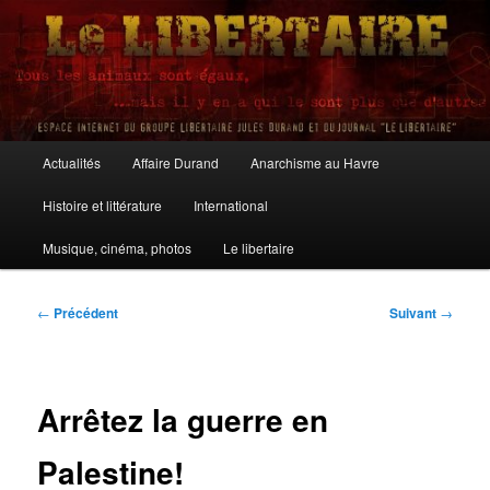
Aller
au
contenu
principal
Le Libertaire
Menu
Actualités
Affaire Durand
Anarchisme au Havre
principal
Histoire et littérature
International
Musique, cinéma, photos
Le libertaire
Navigation
←
Précédent
Suivant
→
des
articles
Arrêtez la guerre en
Palestine!