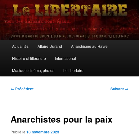
Aller
au
contenu
principal
Le Libertaire
Menu
Actualités
Affaire Durand
Anarchisme au Havre
principal
Histoire et littérature
International
Musique, cinéma, photos
Le libertaire
Navigation
←
Précédent
Suivant
→
des
articles
Anarchistes pour la paix
Publié le
18 novembre 2023