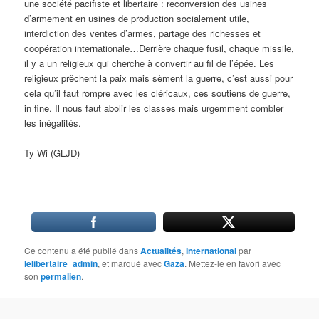
une société pacifiste et libertaire : reconversion des usines
d’armement en usines de production socialement utile,
interdiction des ventes d’armes, partage des richesses et
coopération internationale…Derrière chaque fusil, chaque missile,
il y a un religieux qui cherche à convertir au fil de l’épée. Les
religieux prêchent la paix mais sèment la guerre, c’est aussi pour
cela qu’il faut rompre avec les cléricaux, ces soutiens de guerre,
in fine. Il nous faut abolir les classes mais urgemment combler
les inégalités.
Ty Wi (GLJD)
Ce contenu a été publié dans
Actualités
,
International
par
lelibertaire_admin
, et marqué avec
Gaza
. Mettez-le en favori avec
son
permalien
.