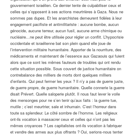
gouvernement israélien. Ce dernier tente de culpabiliser ceux et
celles qui s’opposent à ses actions meurtrières à Gaza. Nous ne
sommes pas dupes. Et les anarchistes demeurent fidèles à leur
engagement pacifiste et antimilitariste : aucune bombe, aucun
génocide, aucune terreur, aucun fusil, aucune arme chimique ou
nucléaire…ne peut être utilisée pour régler un conflit. L’hypocrisie
occidentale et israélienne bat son plein quand elle joue de
l’intervention militaire humanitaire. Apporter de la nourriture, des
médicaments et maintenant de l’essence aux Gazaouis qui fuient
alors que ce sont les mêmes fauteurs de troubles qui ont rendu
cette situation possible. Sous couvert de justice humanitaire on
contrebalance des milliers de morts dont quelques milliers
d’enfants. Qui peut fermer les yeux ? Il n’y a pas de guerre juste,
de guerre propre, de guerre humanitaire. Quelle connerie la guerre
disait Prévert. Quelle saloperie plutôt. Il nous faut lever le voile
des mensonges pour ne s’en tenir qu’aux faits : la guerre tue,
mutile ; c’est meurtrier, sale et inhumain. C’est l’horreur dans
toute sa splendeur. Le côté sombre de l’homme. Les religieux
ont-ils vocation à massacrer ceux et celles qui n’ont pas les
mêmes croyances ? Les capitalistes ont-ils vocation à fabriquer
et vendre des armes aux plus offrants ? Oui, serions-nous tenter