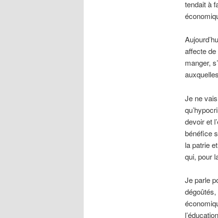
tendait à f
économiqu
Aujourd’hu
affecte de
manger, s’
auxquelles
Je ne vais
qu’hypocri
devoir et 
bénéfice s
la patrie e
qui, pour 
Je parle p
dégoûtés, 
économique
l’éducatio