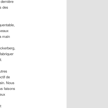
 dernière
es des
quentable,
éseaux
la main
uckerberg,
fabriquer
d.
utres
ctif de
main. Nous
ous faisons
ieux
t