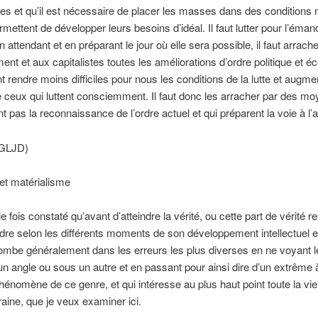
les et qu’il est nécessaire de placer les masses dans des conditions 
rmettent de développer leurs besoins d’idéal. Il faut lutter pour l’éman
en attendant et en préparant le jour où elle sera possible, il faut arrach
nt et aux capitalistes toutes les améliorations d’ordre politique et 
t rendre moins difficiles pour nous les conditions de la lutte et augme
ceux qui luttent consciemment. Il faut donc les arracher par des mo
t pas la reconnaissance de l’ordre actuel et qui préparent la voie à l’a
(GLJD)
et matérialisme
lle fois constaté qu’avant d’atteindre la vérité, ou cette part de vérité rel
ndre selon les différents moments de son développement intellectuel et
ombe généralement dans les erreurs les plus diverses en ne voyant 
n angle ou sous un autre et en passant pour ainsi dire d’un extrême à 
hénomène de ce genre, et qui intéresse au plus haut point toute la vie
ine, que je veux examiner ici.