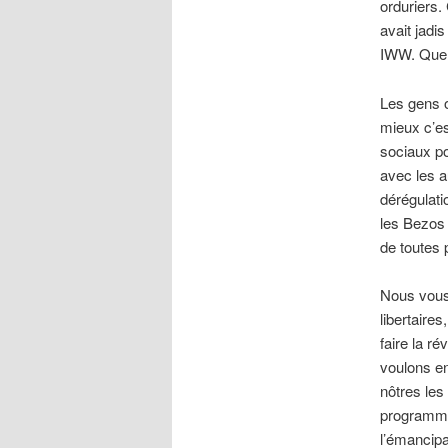
orduriers.
avait jadi
IWW. Que v
Les gens o
mieux c’es
sociaux po
avec les a
dérégulati
les Bezos 
de toutes 
Nous vous 
libertaires
faire la ré
voulons en
nôtres les
programme 
l’émancipa