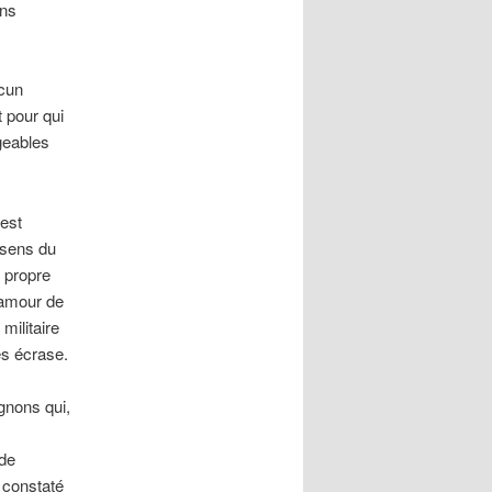
ons
acun
t pour qui
geables
’est
e sens du
n propre
l’amour de
 militaire
es écrase.
gnons qui,
 de
t constaté