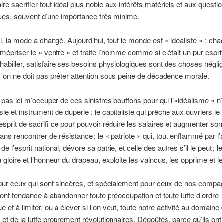
aire sacrifier tout idéal plus noble aux intérêts matériels et aux questi
es, souvent d’une importance très minime.
i, la mode a changé. Aujourd’hui, tout le monde est « idéaliste » : ch
 mépriser le « ventre » et traite l’homme comme si c’était un pur espri
habiller, satisfaire ses besoins physiologiques sont des choses négli
 on ne doit pas prêter attention sous peine de décadence morale.
 pas ici m’occuper de ces sinistres bouffons pour qui l’«idéalisme » n
sie et instrument de duperie : le capitaliste qui prêche aux ouvriers l
l’esprit de sacrifi ce pour pouvoir réduire les salaires et augmenter so
ans rencontrer de résistance ; le « patriote » qui, tout enflammé par 
t de l’esprit national, dévore sa patrie, et celle des autres s’il le peut ; le
la gloire et l’honneur du drapeau, exploite les vaincus, les opprime et l
our ceux qui sont sincères, et spécialement pour ceux de nos compa
ont tendance à abandonner toute préoccupation et toute lutte d’ordre
 et à limiter, ou à élever si l’on veut, toute notre activité au domaine
n et de la lutte proprement révolutionnaires. Dégoûtés, parce qu’ils on