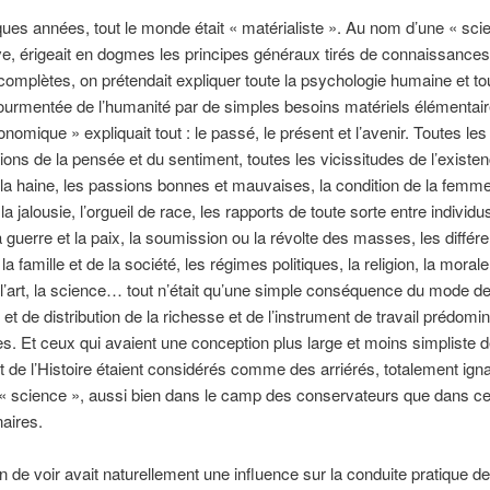
lques années, tout le monde était « matérialiste ». Au nom d’une « sci
ive, érigeait en dogmes les principes généraux tirés de connaissances
ncomplètes, on prétendait expliquer toute la psychologie humaine et to
 tourmentée de l’humanité par de simples besoins matériels élémentair
nomique » expliquait tout : le passé, le présent et l’avenir. Toutes les
ions de la pensée et du sentiment, toutes les vicissitudes de l’existen
 la haine, les passions bonnes et mauvaises, la condition de la femme
 la jalousie, l’orgueil de race, les rapports de toute sorte entre individu
a guerre et la paix, la soumission ou la révolte des masses, les différ
a famille et de la société, les régimes politiques, la religion, la morale,
e, l’art, la science… tout n’était qu’une simple conséquence du mode d
 et de distribution de la richesse et de l’instrument de travail prédomi
s. Et ceux qui avaient une conception plus large et moins simpliste d
 de l’Histoire étaient considérés comme des arriérés, totalement igna
 « science », aussi bien dans le camp des conservateurs que dans ce
naires.
n de voir avait naturellement une influence sur la conduite pratique de