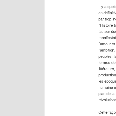
Il y a que
en définit
par trop i
l’Histoire
facteur éco
manifestat
l’amour et
l’ambition,
peuples, l
formes de l
littératur
production
les époque
humaine et
plan de la
révolution
Cette faço