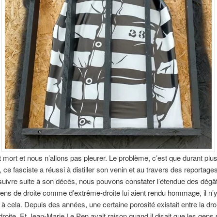
 mort et nous n’allons pas pleurer. Le problème, c’est que durant plu
 ce fasciste a réussi à distiller son venin et au travers des reportag
uivre suite à son décès, nous pouvons constater l’étendue des dégâ
ciens de droite comme d’extrême-droite lui aient rendu hommage, il n’y
 à cela. Depuis des années, une certaine porosité existait entre la droi
droite. Et Jean-Marie Le Pen avait raison quand il disait que les gens 