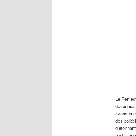
Le Pen est
décennies,
avons pu s
des politi
d’étonnant
l’extrême-