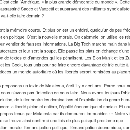
 C’est cela l’Amérique, « la plus grande démocratie du monde ». Cette
s assassiné Sacco et Vanzetti et auparavant des militants syndicalist
a-t-elle faire demain ?
nt la mémoire courte. Et plus on est un enfoiré, quelqu’un de peu fré
t en politique. C’est la nouvelle morale. On calomnie, on utilise les r
ur ventiler de fausses informations. La Big Tech marche main dans 
utocrates et leur sert la soupe. Elle passe les plats en échange d’une
on de textes et d’amendes qui les pénalisent. Les Elon Musk et les Z
et les Cook, tous unis pour se faire encore davantage de fric quitte à 
pièces un monde autoritaire où les libertés seront remisées au placar
proposons un texte de Malatesta, écrit il y a cent ans. Parce nous a
, nous n’avons pas l’intention de nous taire. Nous avons toujours l’obje
volution, de lutter contre les dominations et l’exploitation du genre hu
core la liberté pleine et entière, l’égalité économique et sociale. Et n
 propos tenus par Malatesta car ils demeurent immuables : « Notre v
se trouve ainsi confirmé une fois de plus puisqu’il proclame que
tion morale, l’émancipation politique, l’émancipation économique, son