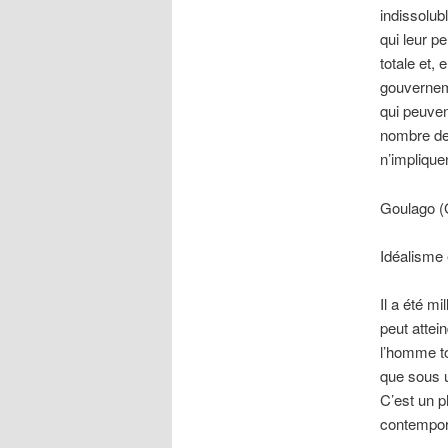
indissolub
qui leur pe
totale et, 
gouverneme
qui peuven
nombre de 
n’impliquen
Goulago 
Idéalisme 
Il a été mi
peut attei
l’homme t
que sous u
C’est un p
contempora