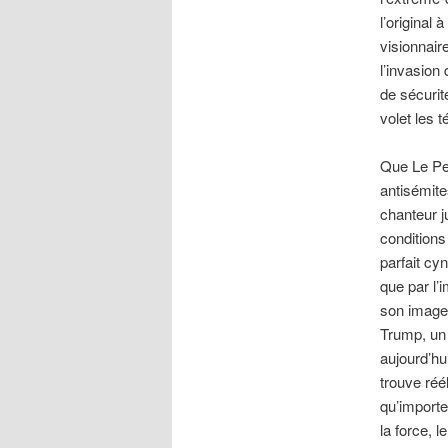
l’original
visionnair
l’invasion
de sécurit
volet les 
Que Le Pen
antisémite
chanteur j
conditions
parfait cy
que par l’
son image 
Trump, un 
aujourd’hu
trouve réé
qu’importe,
la force, 