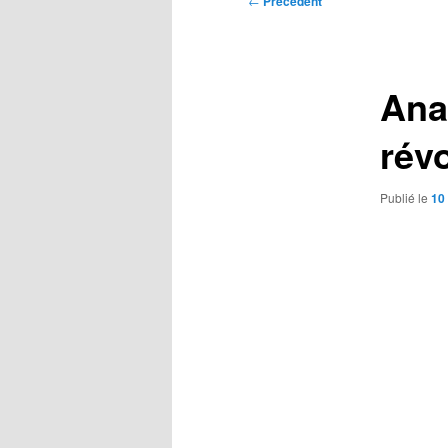
←
Précédent
des
articles
Ana
rév
Publié le
10