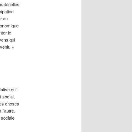
matérielles
cipation
er au
économique
nter le
yens qui
venir. »
ative qu’il
 social,
les choses
l’autre.
 sociale