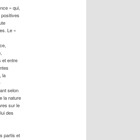
ence » qui,
 positives
ute
es. Le «
ce,
,
s et entre
entes
 la
e
nant selon
e la nature
res sur le
lui des
s partis et