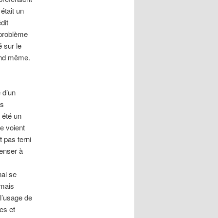
était un
dit
 problème
 sur le
uand même.
 d’un
es
 été un
ne voient
t pas terni
penser à
nal se
 mais
 l’usage de
es et