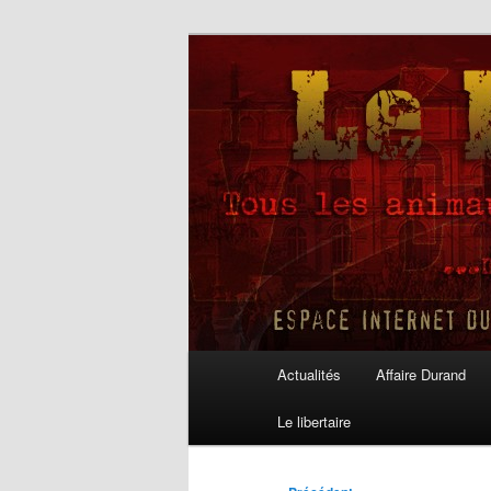
Aller
au
contenu
Le Libertaire
principal
Menu
Actualités
Affaire Durand
principal
Le libertaire
Navigation