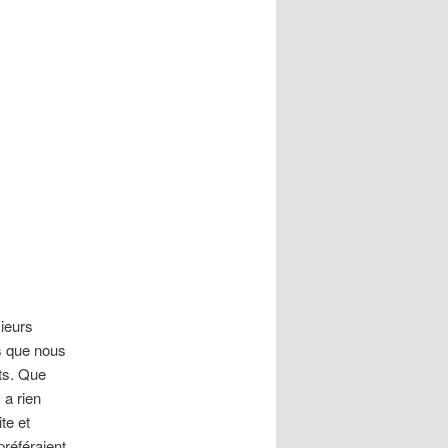
sieurs
es que nous
ts. Que
 a rien
te et
préféraient