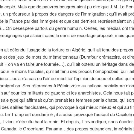
 à la copie. Mais que de pauvres bougres aient pu dire que J.M. Le Pen 
e, un précurseur à propos des dangers de l’immigration ; qu’il avait pré
 de la France par des immigrés et que ces derniers représentaient un
é…On désespère parfois du genre humain. Certes, les médias ont trié
témoignages qui allaient dans le sens de reportage proposé, mais q
 ait défendu l’usage de la torture en Algérie, qu’il ait tenu des propos
s et des jeux de mots du même tonneau (Durafour crématoire, et dire
uif « on va en faire une fournée…), qu’il ait obtenu un héritage dans d
 pour le moins troubles, qu’il ait tenu des propos homophobes, qu’il ait
nique…cela n’a pas eu l’air de modifier l’opinion de ceux et celles qui 
immigration. Ses références à Pétain voire au national-socialisme n’on
sauf pour les militants de gauche et les anarchistes. Cela nous fait 
sale type qui affirmait qu’on prenait les femmes par la chatte, qui sort
i des saillies fascisantes, qui provoque à qui mieux mieux et qui au fi
lu. Le Trump est condamné ; il a aussi provoqué l’assaut du Capitole
 il vient d’être élu haut la main. Et depuis, il revendique, sans écarter
le Canada, le Groenland, Panama…des propos outranciers, impérialist