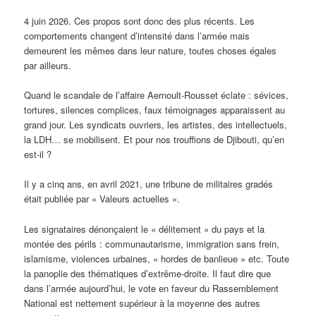
4 juin 2026. Ces propos sont donc des plus récents. Les
comportements changent d’intensité dans l’armée mais
demeurent les mêmes dans leur nature, toutes choses égales
par ailleurs.
Quand le scandale de l’affaire Aernoult-Rousset éclate : sévices,
tortures, silences complices, faux témoignages apparaissent au
grand jour. Les syndicats ouvriers, les artistes, des intellectuels,
la LDH… se mobilisent. Et pour nos trouffions de Djibouti, qu’en
est-il ?
Il y a cinq ans, en avril 2021, une tribune de militaires gradés
était publiée par « Valeurs actuelles ».
Les signataires dénonçaient le « délitement » du pays et la
montée des périls : communautarisme, immigration sans frein,
islamisme, violences urbaines, « hordes de banlieue » etc. Toute
la panoplie des thématiques d’extrême-droite. Il faut dire que
dans l’armée aujourd’hui, le vote en faveur du Rassemblement
National est nettement supérieur à la moyenne des autres