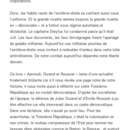
corporations.
Donc, les habits neufs de l’extrême-droite se cachent aussi sous
l’uniforme. Et la grande muette restera toujours la grande muette
en « démocratie » et a fortiori sous régime autoritaire et
dictatorial. Le capitaine Dreyfus fut condamné parce qu’il était
Juif. Les faux documents, les faux témoignages furent l’apanage
de gradés militaires. Aujourd’hui ces militaires proches de
l’extrême-droite nous invitent à redoubler d’ardeur dans notre lutte
antimilitariste. De notre combat aujourd’hui dépendra notre liberté
demain.
Ce livre « Aernoult, Durand et Rousset » reste d’une actualité
finalement brûlante car s’il nous révèle une page noire de notre
histoire, il nous invite aussi à réfléchir sur cette Troisième
République qui se voulait démocratique. D’après les socialistes
de l’époque, la défense de Jules Durand et d’Emile Rousset a pu
être effective car elle intervenait dans un cadre démocratique.
Dans une dictature, elle n’aurait pu avoir lieu. Pour les
anarchistes, la Troisième République, c’était la colonisation et
ses crimes, le rouleau compresseur de l’Etat pour laminer les
langues dites régionales comme le Breton, le Basque…et surtout