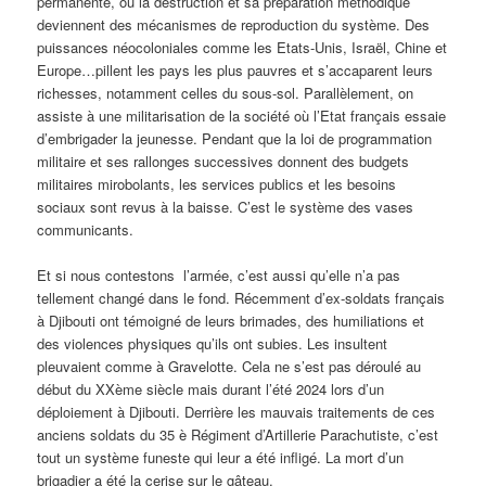
permanente, où la destruction et sa préparation méthodique
deviennent des mécanismes de reproduction du système. Des
puissances néocoloniales comme les Etats-Unis, Israël, Chine et
Europe…pillent les pays les plus pauvres et s’accaparent leurs
richesses, notamment celles du sous-sol. Parallèlement, on
assiste à une militarisation de la société où l’Etat français essaie
d’embrigader la jeunesse. Pendant que la loi de programmation
militaire et ses rallonges successives donnent des budgets
militaires mirobolants, les services publics et les besoins
sociaux sont revus à la baisse. C’est le système des vases
communicants.
Et si nous contestons l’armée, c’est aussi qu’elle n’a pas
tellement changé dans le fond. Récemment d’ex-soldats français
à Djibouti ont témoigné de leurs brimades, des humiliations et
des violences physiques qu’ils ont subies. Les insultent
pleuvaient comme à Gravelotte. Cela ne s’est pas déroulé au
début du XXème siècle mais durant l’été 2024 lors d’un
déploiement à Djibouti. Derrière les mauvais traitements de ces
anciens soldats du 35 è Régiment d’Artillerie Parachutiste, c’est
tout un système funeste qui leur a été infligé. La mort d’un
brigadier a été la cerise sur le gâteau.