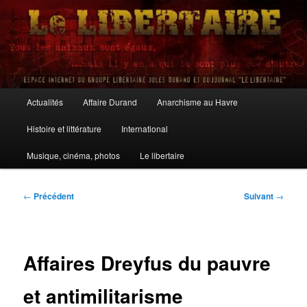
Aller
au
contenu
principal
Le Libertaire
Menu
Actualités
Affaire Durand
Anarchisme au Havre
principal
Histoire et littérature
International
Musique, cinéma, photos
Le libertaire
Navigation
←
Précédent
Suivant
→
des
articles
Affaires Dreyfus du pauvre
et antimilitarisme