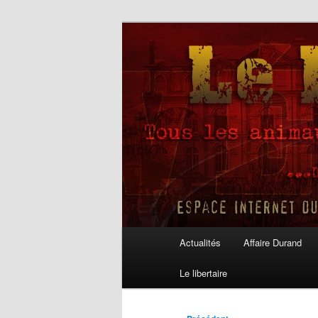
Aller
au
contenu
Le Libertaire
principal
Menu
Actualités
Affaire Durand
principal
Le libertaire
Navigation