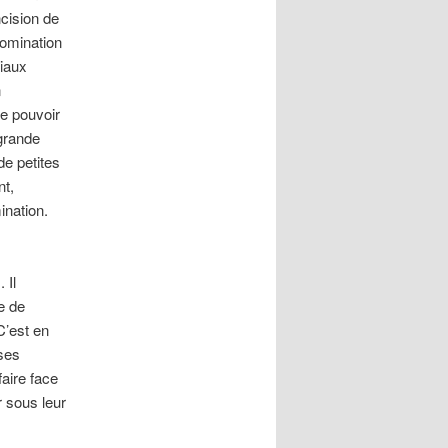
cision de
domination
ciaux
n
le pouvoir
 grande
de petites
nt,
ination.
 Il
e de
C’est en
 ses
faire face
r sous leur