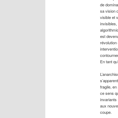
de dominat
sa vision 
visible et
invisibles
algorithmi
est devenu
révolution
interventi
contournen
En tant qu
L’anarchis
s’apparent
fragile, en
ce sens qu
invariants
aux nouvel
coupe.