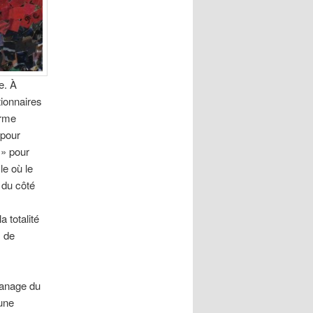
e. À
tionnaires
orme
 pour
 » pour
le où le
 du côté
 totalité
s de
apanage du
’une