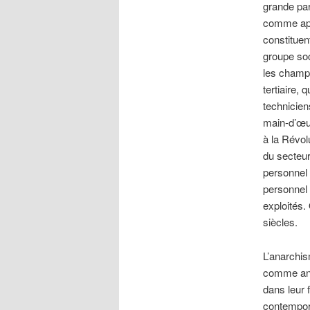
grande par
comme appa
constituen
groupe soci
les champs 
tertiaire,
techniciens
main-d’œuv
à la Révol
du secteur
personnel
personnel 
exploités.
siècles.
L’anarchis
comme anarc
dans leur
contempora