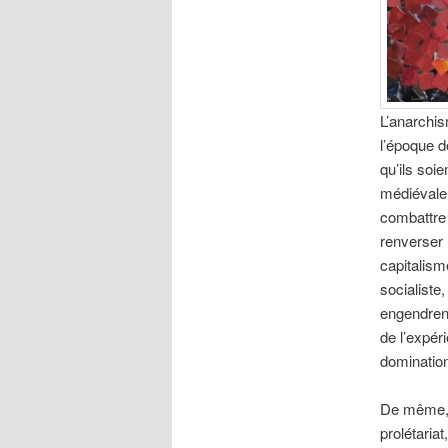
L’anarchis
l’époque de
qu’ils soie
médiévale,
combattre 
renverser 
capitalism
socialiste
engendrent
de l’expér
dominatio
De même, i
prolétariat