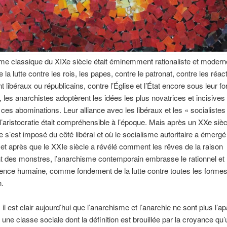
me classique du XIXe siècle était éminemment rationaliste et modern
 la lutte contre les rois, les papes, contre le patronat, contre les réac
nt libéraux ou républicains, contre l’Église et l’État encore sous leur f
 les anarchistes adoptèrent les idées les plus novatrices et incisives
ces abominations. Leur alliance avec les libéraux et les « socialistes
l’aristocratie était compréhensible à l’époque. Mais après un XXe sièc
e s’est imposé du côté libéral et où le socialisme autoritaire a émergé
, et après que le XXIe siècle a révélé comment les rêves de la raison
 des monstres, l’anarchisme contemporain embrasse le rationnel et la
ience humaine, comme fondement de la lutte contre toutes les forme
n.
l est clair aujourd’hui que l’anarchisme et l’anarchie ne sont plus l’
, une classe sociale dont la définition est brouillée par la croyance qu