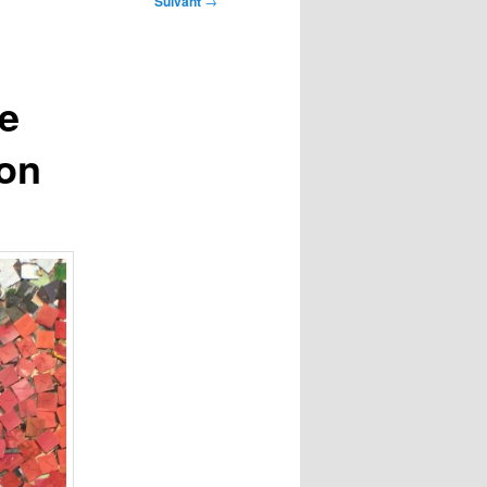
Suivant
→
re
ion