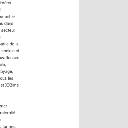
dérées
t
rement le
ins dans
u secteur
s
artie de la
 sociale et
availleuses
ile,
toyage,
tous les
e et XXème
ster
raternité
e
es formes