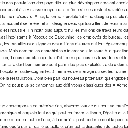
tie des populations des pays dits les plus développés seraient consi
rtenant à la « classe moyenne », même si elles restent salariées e
t la main-d’œuvre. Ainsi, le terme « prolétariat » ne désigne plus clai
al auquel il se réfère, et s’il désigne ceux qui travaillent de leurs ma
et l’industrie, il n’inclut plus aujourd’hui les millions de travailleurs d
 quasi inexistants à l’époque de Bakounine, les employés de bureau, le
, les travailleurs en ligne et des millions d’autres qui font également p
re. Mais comme les anarchistes s’intéressent toujours à la question
ution, il nous semble opportun d’affirmer que tous les travailleurs et tr
 tertiaire dont bon nombre sont parmi les plus exploités : aide à domic
 hospitalier (aide-soignante…), femmes de ménage du secteur du net
de la restauration…font bien parti du nouveau prolétariat qui englobe 
 On ne peut plus se cantonner aux définitions classiques des XIXèm
me contemporain ne méprise rien, absorbe tout ce qui peut se manife
hique et emploie tout ce qui peut renforcer la liberté, l’égalité et la f
 forme moderne authentique, à la manière postmoderne dont la pensé
ine opère sur la réalité actuelle et promeut la disparition de toutes l