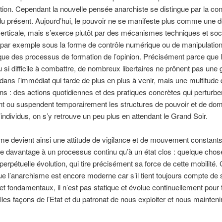
ion. Cependant la nouvelle pensée anarchiste se distingue par la con
du présent. Aujourd’hui, le pouvoir ne se manifeste plus comme une 
 verticale, mais s’exerce plutôt par des mécanismes techniques et so
, par exemple sous la forme de contrôle numérique ou de manipulatio
que des processus de formation de l’opinion. Précisément parce que 
 si difficile à combattre, de nombreux libertaires ne prônent pas une
 dans l’immédiat qui tarde de plus en plus à venir, mais une multitude 
ons : des actions quotidiennes et des pratiques concrètes qui perturbe
t ou suspendent temporairement les structures de pouvoir et de dom
’individus, on s’y retrouve un peu plus en attendant le Grand Soir.
me devient ainsi une attitude de vigilance et de mouvement constants.
e davantage à un processus continu qu’à un état clos : quelque chos
 perpétuelle évolution, qui tire précisément sa force de cette mobilité. 
e l’anarchisme est encore moderne car s’il tient toujours compte de
 et fondamentaux, il n’est pas statique et évolue continuellement pour 
les façons de l’Etat et du patronat de nous exploiter et nous mainteni