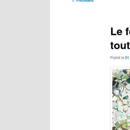
←
Précédent
des
articles
Le 
tou
Publié le
21 