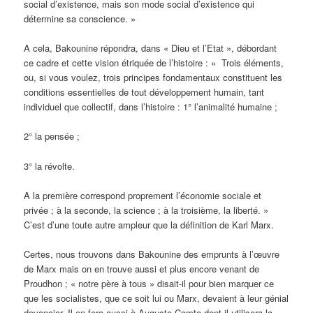
social d’existence, mais son mode social d’existence qui
détermine sa conscience. »
A cela, Bakounine répondra, dans « Dieu et l’Etat », débordant
ce cadre et cette vision étriquée de l’histoire : « Trois éléments,
ou, si vous voulez, trois principes fondamentaux constituent les
conditions essentielles de tout développement humain, tant
individuel que collectif, dans l’histoire : 1° l’animalité humaine ;
2° la pensée ;
3° la révolte.
A la première correspond proprement l’économie sociale et
privée ; à la seconde, la science ; à la troisième, la liberté. »
C’est d’une toute autre ampleur que la définition de Karl Marx.
Certes, nous trouvons dans Bakounine des emprunts à l’œuvre
de Marx mais on en trouve aussi et plus encore venant de
Proudhon ; « notre père à tous » disait-il pour bien marquer ce
que les socialistes, que ce soit lui ou Marx, devaient à leur génial
devancier. Il en fera aussi à Auguste Comte dont il utilisera la