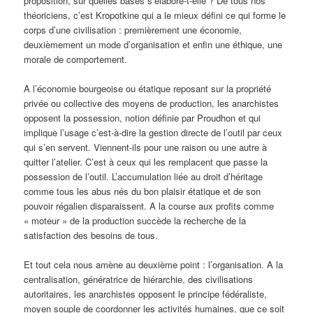
proposition, sur quelles bases s’élabore-t-elle ? De tous nos
théoriciens, c’est Kropotkine qui a le mieux défini ce qui forme le
corps d’une civilisation : premièrement une économie,
deuxièmement un mode d’organisation et enfin une éthique, une
morale de comportement.
A l’économie bourgeoise ou étatique reposant sur la propriété
privée ou collective des moyens de production, les anarchistes
opposent la possession, notion définie par Proudhon et qui
implique l’usage c’est-à-dire la gestion directe de l’outil par ceux
qui s’en servent. Viennent-ils pour une raison ou une autre à
quitter l’atelier. C’est à ceux qui les remplacent que passe la
possession de l’outil. L’accumulation liée au droit d’héritage
comme tous les abus nés du bon plaisir étatique et de son
pouvoir régalien disparaissent. A la course aux profits comme
« moteur » de la production succède la recherche de la
satisfaction des besoins de tous.
Et tout cela nous amène au deuxième point : l’organisation. A la
centralisation, génératrice de hiérarchie, des civilisations
autoritaires, les anarchistes opposent le principe fédéraliste,
moyen souple de coordonner les activités humaines, que ce soit