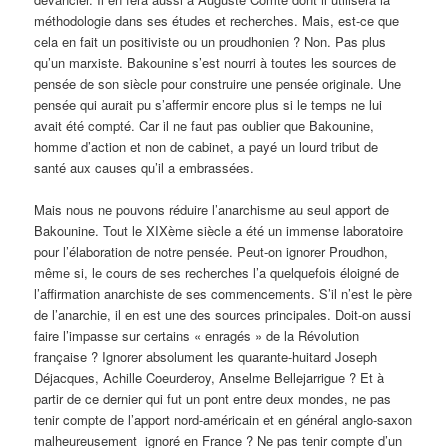
méthodologie dans ses études et recherches. Mais, est-ce que
cela en fait un positiviste ou un proudhonien ? Non. Pas plus
qu’un marxiste. Bakounine s’est nourri à toutes les sources de
pensée de son siècle pour construire une pensée originale. Une
pensée qui aurait pu s’affermir encore plus si le temps ne lui
avait été compté. Car il ne faut pas oublier que Bakounine,
homme d’action et non de cabinet, a payé un lourd tribut de
santé aux causes qu’il a embrassées.
Mais nous ne pouvons réduire l’anarchisme au seul apport de
Bakounine. Tout le XIXème siècle a été un immense laboratoire
pour l’élaboration de notre pensée. Peut-on ignorer Proudhon,
même si, le cours de ses recherches l’a quelquefois éloigné de
l’affirmation anarchiste de ses commencements. S’il n’est le père
de l’anarchie, il en est une des sources principales. Doit-on aussi
faire l’impasse sur certains « enragés » de la Révolution
française ? Ignorer absolument les quarante-huitard Joseph
Déjacques, Achille Coeurderoy, Anselme Bellejarrigue ? Et à
partir de ce dernier qui fut un pont entre deux mondes, ne pas
tenir compte de l’apport nord-américain et en général anglo-saxon
malheureusement ignoré en France ? Ne pas tenir compte d’un