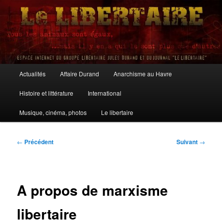
Aller
au
contenu
principal
Le Libertaire
Menu
Actualités
Affaire Durand
Anarchisme au Havre
principal
Histoire et littérature
International
Musique, cinéma, photos
Le libertaire
Navigation
←
Précédent
Suivant
→
des
articles
A propos de marxisme
libertaire