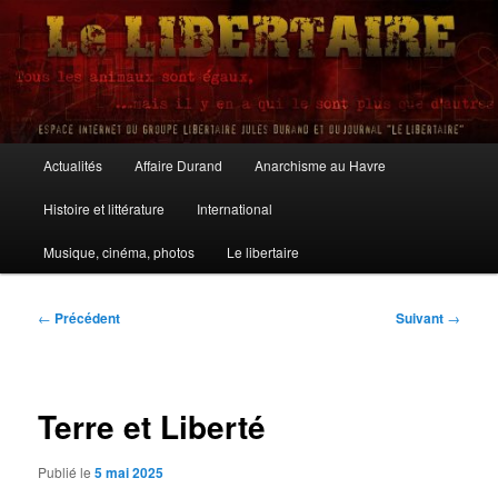
Aller
au
contenu
principal
Le Libertaire
Menu
Actualités
Affaire Durand
Anarchisme au Havre
principal
Histoire et littérature
International
Musique, cinéma, photos
Le libertaire
Navigation
←
Précédent
Suivant
→
des
articles
Terre et Liberté
Publié le
5 mai 2025