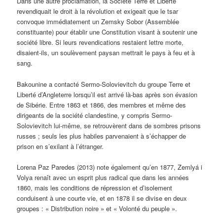
Dans une autre proclamation, la Société Terre et Liberté
revendiquait le droit à la révolution et exigeait que le tsar
convoque immédiatement un Zemsky Sobor (Assemblée
constituante) pour établir une Constitution visant à soutenir une
société libre. Si leurs revendications restaient lettre morte,
disaient-ils, un soulèvement paysan mettrait le pays à feu et à
sang.
Bakounine a contacté Sermo-Solovievitch du groupe Terre et
Liberté d’Angleterre lorsqu’il est arrivé là-bas après son évasion
de Sibérie. Entre 1863 et 1866, des membres et même des
dirigeants de la société clandestine, y compris Sermo-
Solovievitch lui-même, se retrouvèrent dans de sombres prisons
russes ; seuls les plus habiles parvenaient à s’échapper de
prison en s’exilant à l’étranger.
Lorena Paz Paredes (2013) note également qu’en 1877, Zemlyá i
Volya renaît avec un esprit plus radical que dans les années
1860, mais les conditions de répression et d’isolement
conduisent à une courte vie, et en 1878 il se divise en deux
groupes : « Distribution noire » et « Volonté du peuple ».