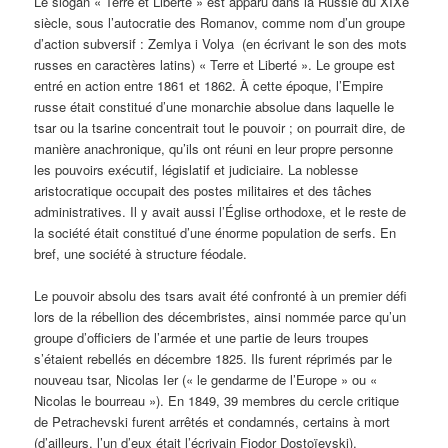
Le slogan « Terre et Liberté » est apparu dans la Russie du XIXe
siècle, sous l’autocratie des Romanov, comme nom d’un groupe
d’action subversif : Zemlya i Volya (en écrivant le son des mots
russes en caractères latins) « Terre et Liberté ». Le groupe est
entré en action entre 1861 et 1862. À cette époque, l’Empire
russe était constitué d’une monarchie absolue dans laquelle le
tsar ou la tsarine concentrait tout le pouvoir ; on pourrait dire, de
manière anachronique, qu’ils ont réuni en leur propre personne
les pouvoirs exécutif, législatif et judiciaire. La noblesse
aristocratique occupait des postes militaires et des tâches
administratives. Il y avait aussi l’Église orthodoxe, et le reste de
la société était constitué d’une énorme population de serfs. En
bref, une société à structure féodale.
Le pouvoir absolu des tsars avait été confronté à un premier défi
lors de la rébellion des décembristes, ainsi nommée parce qu’un
groupe d’officiers de l’armée et une partie de leurs troupes
s’étaient rebellés en décembre 1825. Ils furent réprimés par le
nouveau tsar, Nicolas Ier (« le gendarme de l’Europe » ou «
Nicolas le bourreau »). En 1849, 39 membres du cercle critique
de Petrachevski furent arrêtés et condamnés, certains à mort
(d’ailleurs, l’un d’eux était l’écrivain Fiodor Dostoïevski).