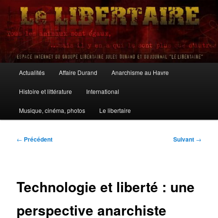
Aller
au
contenu
principal
Le Libertaire
Menu
Actualités
Affaire Durand
Anarchisme au Havre
principal
Histoire et littérature
International
Musique, cinéma, photos
Le libertaire
Navigation
←
Précédent
Suivant
→
des
articles
Technologie et liberté : une
perspective anarchiste