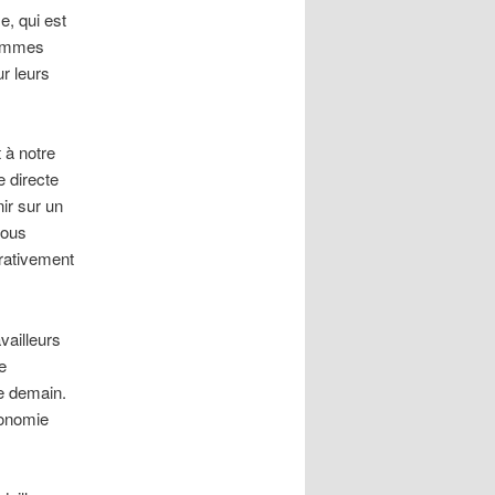
e, qui est
 sommes
ur leurs
 à notre
e directe
ir sur un
nous
érativement
vailleurs
e
de demain.
tonomie