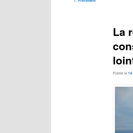
←
Précédent
des
articles
La r
con
loin
Publié le
14