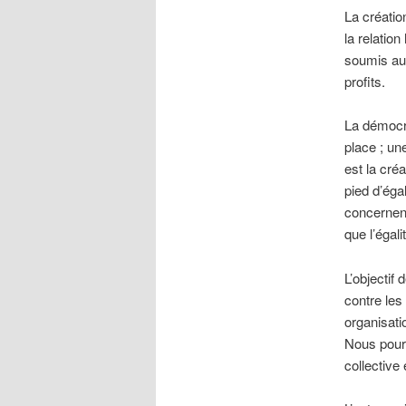
La créatio
la relatio
soumis aux
profits.
La démocra
place ; un
est la cré
pied d’éga
concernent
que l’égal
L’objectif
contre les
organisati
Nous pourr
collective 