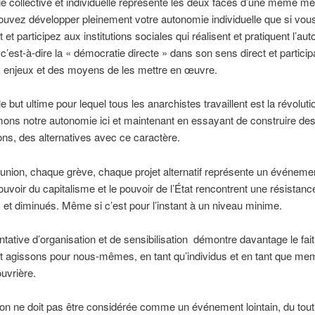
e collective et individuelle représente les deux faces d’une même méd
uvez développer pleinement votre autonomie individuelle que si vou
 et participez aux institutions sociales qui réalisent et pratiquent l’au
 c’est-à-dire la « démocratie directe » dans son sens direct et participa
s enjeux et des moyens de les mettre en œuvre.
e but ultime pour lequel tous les anarchistes travaillent est la révoluti
mons notre autonomie ici et maintenant en essayant de construire de
ons, des alternatives avec ce caractère.
nion, chaque grève, chaque projet alternatif représente un événeme
pouvoir du capitalisme et le pouvoir de l’État rencontrent une résistanc
et diminués. Même si c’est pour l’instant à un niveau minime.
tative d’organisation et de sensibilisation démontre davantage le fai
t agissons pour nous-mêmes, en tant qu’individus et en tant que me
ouvrière.
ion ne doit pas être considérée comme un événement lointain, du tout 