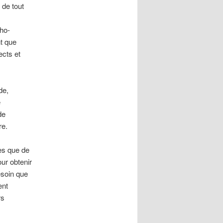
 de tout
cho-
nt que
ects et
de,
e
de
re.
res que de
our obtenir
esoin que
ent
rs