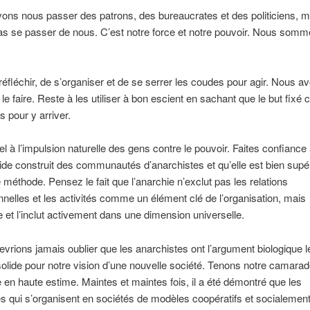
ns nous passer des patrons, des bureaucrates et des politiciens, m
s se passer de nous. C’est notre force et notre pouvoir. Nous somm
e réfléchir, de s’organiser et de se serrer les coudes pour agir. Nous a
 le faire. Reste à les utiliser à bon escient en sachant que le but fixé 
 pour y arriver.
el à l’impulsion naturelle des gens contre le pouvoir. Faites confiance 
aide construit des communautés d’anarchistes et qu’elle est bien supé
e méthode. Pensez le fait que l’anarchie n’exclut pas les relations
nnelles et les activités comme un élément clé de l’organisation, mais
 et l’inclut activement dans une dimension universelle.
vrions jamais oublier que les anarchistes ont l’argument biologique le
 solide pour notre vision d’une nouvelle société. Tenons notre camarad
 en haute estime. Maintes et maintes fois, il a été démontré que les
 qui s’organisent en sociétés de modèles coopératifs et socialemen