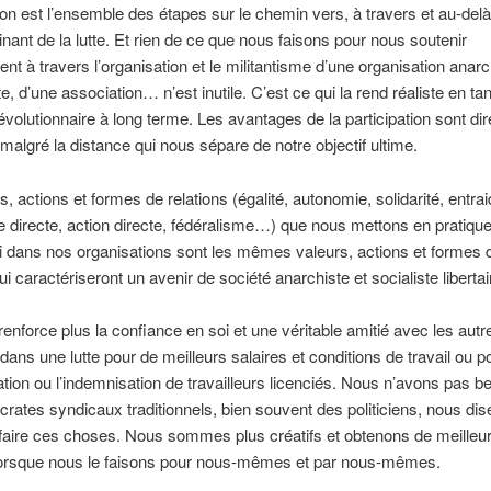
ion est l’ensemble des étapes sur le chemin vers, à travers et au-delà
inant de la lutte. Et rien de ce que nous faisons pour nous soutenir
nt à travers l’organisation et le militantisme d’une organisation anar
e, d’une association… n’est inutile. C’est ce qui la rend réaliste en ta
révolutionnaire à long terme. Les avantages de la participation sont dir
s malgré la distance qui nous sépare de notre objectif ultime.
s, actions et formes de relations (égalité, autonomie, solidarité, entrai
 directe, action directe, fédéralisme…) que nous mettons en pratiqu
i dans nos organisations sont les mêmes valeurs, actions et formes 
ui caractériseront un avenir de société anarchiste et socialiste libertai
 renforce plus la confiance en soi et une véritable amitié avec les aut
dans une lutte pour de meilleurs salaires et conditions de travail ou p
ration ou l’indemnisation de travailleurs licenciés. Nous n’avons pas b
crates syndicaux traditionnels, bien souvent des politiciens, nous dis
aire ces choses. Nous sommes plus créatifs et obtenons de meilleu
 lorsque nous le faisons pour nous-mêmes et par nous-mêmes.