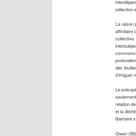
interdépen
sélection 
La raison 
affinitair
collective
intersubjec
commencé a
profondém
des feuille
d’irriguer 
Le précepte
seulement 
relation d
et la dist
libertaire 
Gwen (56) 