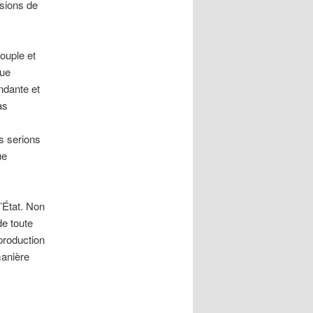
ssions de
souple et
que
ndante et
as
s serions
ue
l’État. Non
de toute
 production
manière