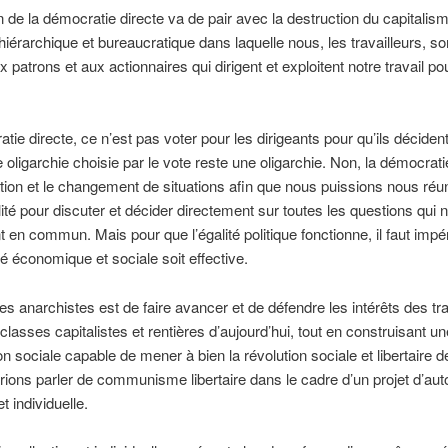
n de la démocratie directe va de pair avec la destruction du capitalism
n hiérarchique et bureaucratique dans laquelle nous, les travailleurs,
 patrons et aux actionnaires qui dirigent et exploitent notre travail po
tie directe, ce n’est pas voter pour les dirigeants pour qu’ils décident
e oligarchie choisie par le vote reste une oligarchie. Non, la démocrati
ation et le changement de situations afin que nous puissions nous réun
lité pour discuter et décider directement sur toutes les questions qui 
 en commun. Mais pour que l’égalité politique fonctionne, il faut imp
ité économique et sociale soit effective.
 des anarchistes est de faire avancer et de défendre les intérêts des tra
 classes capitalistes et rentières d’aujourd’hui, tout en construisant un
on sociale capable de mener à bien la révolution sociale et libertaire 
ions parler de communisme libertaire dans le cadre d’un projet d’au
et individuelle.