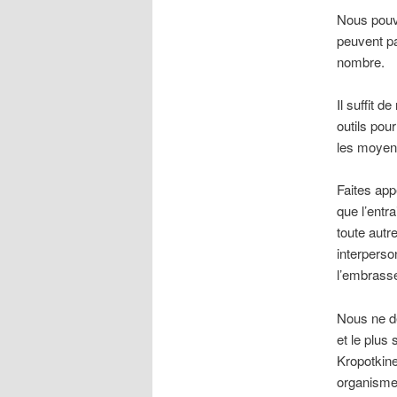
Nous pouvo
peuvent pa
nombre.
Il suffit d
outils pour
les moyens
Faites app
que l’entr
toute autr
interperso
l’embrasse
Nous ne de
et le plus
Kropotkine
organismes