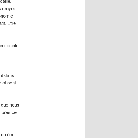
aille.
s croyez
tonomie
tif. Etre
on sociale,
s
nt dans
e et sont
t que nous
mbres de
ou rien.