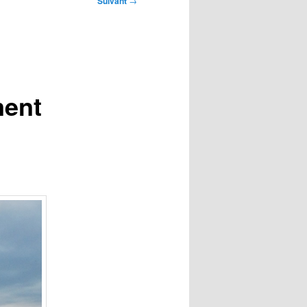
Suivant
→
ment