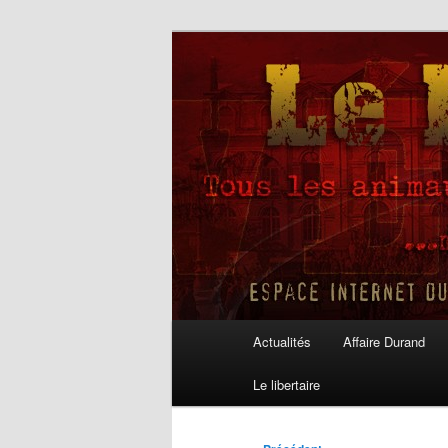
Aller
au
contenu
Le Libertaire
principal
Menu
Actualités
Affaire Durand
principal
Le libertaire
Navigation