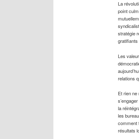
La révolut
point culm
mutuelleme
syndicalist
stratégie 
gratifiant
Les valeur
démocratie
aujourd’hu
relations q
Et rien ne
s’engager 
la réintég
les bureau
comment f
résultats