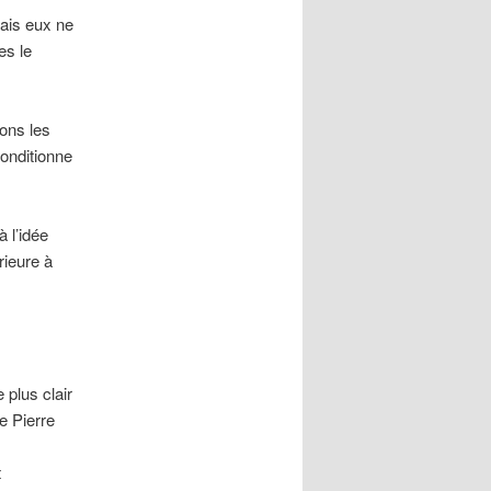
ais eux ne
es le
vons les
conditionne
à l’idée
rieure à
 plus clair
e Pierre
t