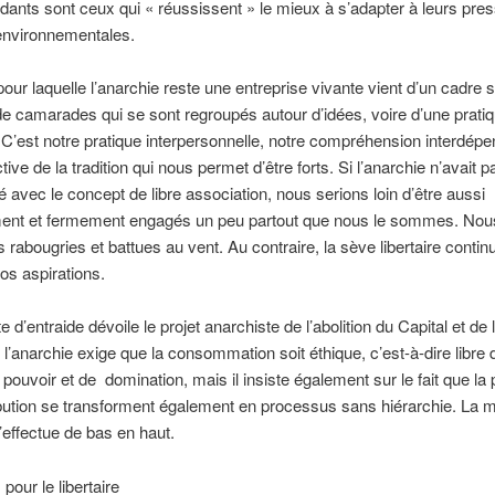
dants sont ceux qui « réussissent » le mieux à s’adapter à leurs pre
environnementales.
pour laquelle l’anarchie reste une entreprise vivante vient d’un cadre 
e de camarades qui se sont regroupés autour d’idées, voire d’une prati
. C’est notre pratique interpersonnelle, notre compréhension interdépe
tive de la tradition qui nous permet d’être forts. Si l’anarchie n’avait p
vec le concept de libre association, nous serions loin d’être aussi
ent et fermement engagés un peu partout que nous le sommes. Nou
s rabougries et battues au vent. Au contraire, la sève libertaire contin
nos aspirations.
 d’entraide dévoile le projet anarchiste de l’abolition du Capital et de 
l’anarchie exige que la consommation soit éthique, c’est-à-dire libre 
e pouvoir et de domination, mais il insiste également sur le fait que la
ribution se transforment également en processus sans hiérarchie. La 
s’effectue de bas en haut.
pour le libertaire