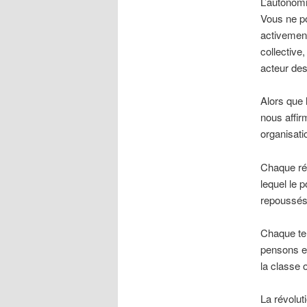
L’autonomi
Vous ne po
activement
collective,
acteur de
Alors que l
nous affir
organisati
Chaque réu
lequel le 
repoussés 
Chaque ten
pensons e
la classe 
La révolut