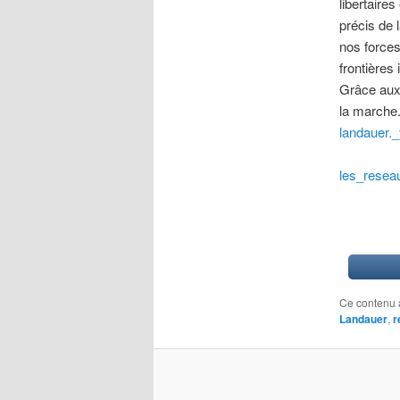
libertaire
précis de 
nos forces
frontières
Grâce aux 
la marche
landauer.
les_resea
Ce contenu 
Landauer
,
r