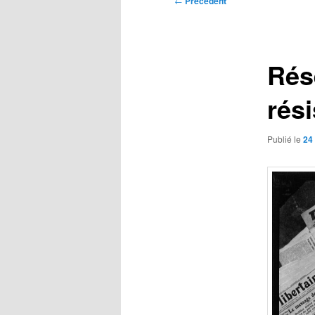
←
Précédent
des
articles
Rés
rés
Publié le
24