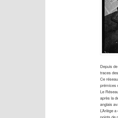
Depuis de 
traces de
Ce réseau 
prémices 
Le Réseau
après la d
anglais a
L’Ariège a
points de