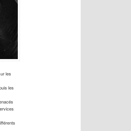
ur les
uis les
menacés
services
ifférents