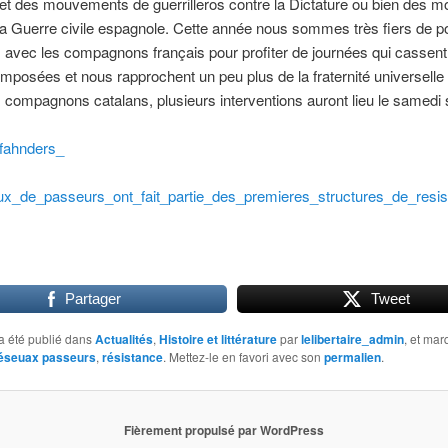
s et des mouvements de guerrilleros contre la Dictature ou bien des 
la Guerre civile espagnole. Cette année nous sommes très fiers de po
 avec les compagnons français pour profiter de journées qui cassent
 imposées et nous rapprochent un peu plus de la fraternité universelle 
compagnons catalans, plusieurs interventions auront lieu le samedi 
.
_fahnders_
ux_de_passeurs_ont_fait_partie_des_premieres_structures_de_resi
Partager
Tweet
a été publié dans
Actualités
,
Histoire et littérature
par
lelibertaire_admin
, et ma
éseuax passeurs
,
résistance
. Mettez-le en favori avec son
permalien
.
Fièrement propulsé par WordPress