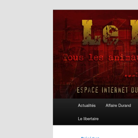
Aller
au
contenu
Le Libertaire
principal
Menu
Actualités
Affaire Durand
principal
Le libertaire
Navigation