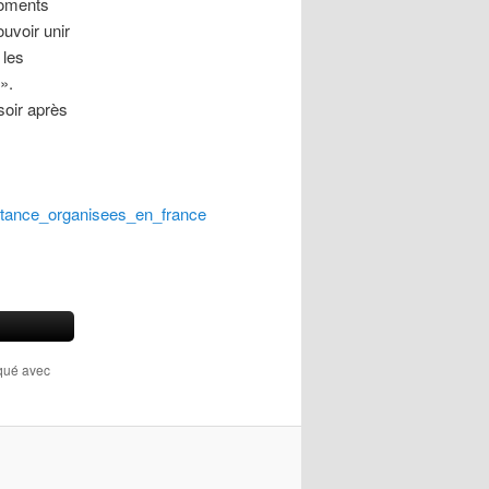
moments
uvoir unir
 les
».
soir après
stance_organisees_en_france
rqué avec