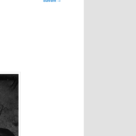
Suivant
→