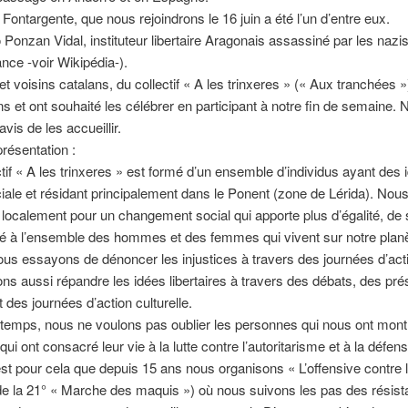
 Fontargente, que nous rejoindrons le 16 juin a été l’un d’entre eux.
 Ponzan Vidal, instituteur libertaire Aragonais assassiné par les nazis
nce -voir Wikipédia-).
t voisins catalans, du collectif « A les trinxeres » (« Aux tranchées »)
ns et ont souhaité les célébrer en participant à notre fin de semaine.
is de les accueillir.
présentation :
ctif « A les trinxeres » est formé d’un ensemble d’individus ayant des
ciale et résidant principalement dans le Ponent (zone de Lérida). Nou
s localement pour un changement social qui apporte plus d’égalité, de s
rté à l’ensemble des hommes et des femmes qui vivent sur notre plan
us essayons de dénoncer les injustices à travers des journées d’act
ns aussi répandre les idées libertaires à travers des débats, des pré
t des journées d’action culturelle.
emps, nous ne voulons pas oublier les personnes qui nous ont montr
ui ont consacré leur vie à la lutte contre l’autoritarisme et à la défens
’est pour cela que depuis 15 ans nous organisons « L’offensive contre l’
r de la 21° « Marche des maquis ») où nous suivons les pas des résist