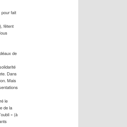
 pour fait
, fêtent
 Nous
 idéaux de
s
olidarité
ète. Dans
ion. Mais
sentations
é le
e de la
oubli » (à
ants