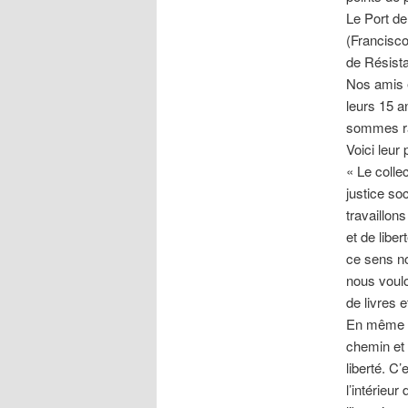
Le Port de
(Francisco
de Résista
Nos amis e
leurs 15 a
sommes rav
Voici leur 
« Le colle
justice so
travaillon
et de libe
ce sens no
nous voulo
de livres e
En même t
chemin et q
liberté. C
l’intérieu