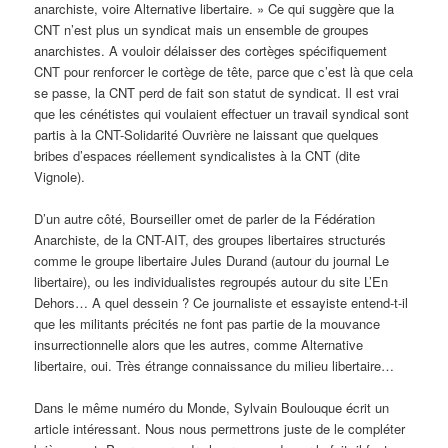
anarchiste, voire Alternative libertaire. » Ce qui suggère que la
CNT n’est plus un syndicat mais un ensemble de groupes
anarchistes. A vouloir délaisser des cortèges spécifiquement
CNT pour renforcer le cortège de tête, parce que c’est là que cela
se passe, la CNT perd de fait son statut de syndicat. Il est vrai
que les cénétistes qui voulaient effectuer un travail syndical sont
partis à la CNT-Solidarité Ouvrière ne laissant que quelques
bribes d’espaces réellement syndicalistes à la CNT (dite
Vignole).
D’un autre côté, Bourseiller omet de parler de la Fédération
Anarchiste, de la CNT-AIT, des groupes libertaires structurés
comme le groupe libertaire Jules Durand (autour du journal Le
libertaire), ou les individualistes regroupés autour du site L’En
Dehors… A quel dessein ? Ce journaliste et essayiste entend-t-il
que les militants précités ne font pas partie de la mouvance
insurrectionnelle alors que les autres, comme Alternative
libertaire, oui. Très étrange connaissance du milieu libertaire…
Dans le même numéro du Monde, Sylvain Boulouque écrit un
article intéressant. Nous nous permettrons juste de le compléter