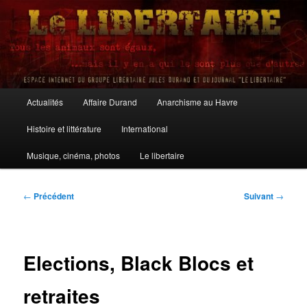
Aller
au
contenu
principal
Le Libertaire
Menu
Actualités
Affaire Durand
Anarchisme au Havre
principal
Histoire et littérature
International
Musique, cinéma, photos
Le libertaire
Navigation
←
Précédent
Suivant
→
des
articles
Elections, Black Blocs et
retraites