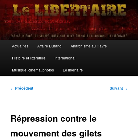
Aller
au
contenu
principal
Le Libertaire
Menu
Actualités
Affaire Durand
Anarchisme au Havre
principal
Histoire et littérature
International
Musique, cinéma, photos
Le libertaire
Navigation
←
Précédent
Suivant
→
des
articles
Répression contre le
mouvement des gilets