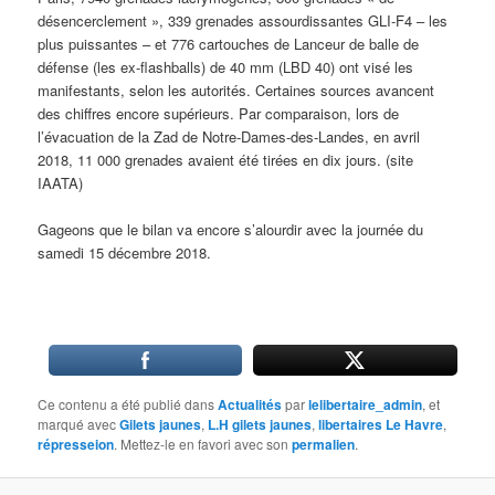
désencerclement », 339 grenades assourdissantes GLI-F4 – les
plus puissantes – et 776 cartouches de Lanceur de balle de
défense (les ex-flashballs) de 40 mm (LBD 40) ont visé les
manifestants, selon les autorités. Certaines sources avancent
des chiffres encore supérieurs. Par comparaison, lors de
l’évacuation de la Zad de Notre-Dames-des-Landes, en avril
2018, 11 000 grenades avaient été tirées en dix jours. (site
IAATA)
Gageons que le bilan va encore s’alourdir avec la journée du
samedi 15 décembre 2018.
Ce contenu a été publié dans
Actualités
par
lelibertaire_admin
, et
marqué avec
Gilets jaunes
,
L.H gilets jaunes
,
libertaires Le Havre
,
répresseion
. Mettez-le en favori avec son
permalien
.