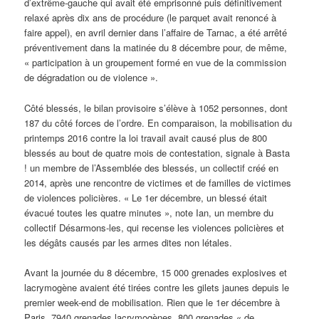
d’extrême-gauche qui avait été emprisonné puis définitivement
relaxé après dix ans de procédure (le parquet avait renoncé à
faire appel), en avril dernier dans l’affaire de Tarnac, a été arrêté
préventivement dans la matinée du 8 décembre pour, de même,
« participation à un groupement formé en vue de la commission
de dégradation ou de violence ».
Côté blessés, le bilan provisoire s’élève à 1052 personnes, dont
187 du côté forces de l’ordre. En comparaison, la mobilisation du
printemps 2016 contre la loi travail avait causé plus de 800
blessés au bout de quatre mois de contestation, signale à Basta
! un membre de l’Assemblée des blessés, un collectif créé en
2014, après une rencontre de victimes et de familles de victimes
de violences policières. « Le 1er décembre, un blessé était
évacué toutes les quatre minutes », note Ian, un membre du
collectif Désarmons-les, qui recense les violences policières et
les dégâts causés par les armes dites non létales.
Avant la journée du 8 décembre, 15 000 grenades explosives et
lacrymogène avaient été tirées contre les gilets jaunes depuis le
premier week-end de mobilisation. Rien que le 1er décembre à
Paris, 7940 grenades lacrymogènes, 800 grenades « de