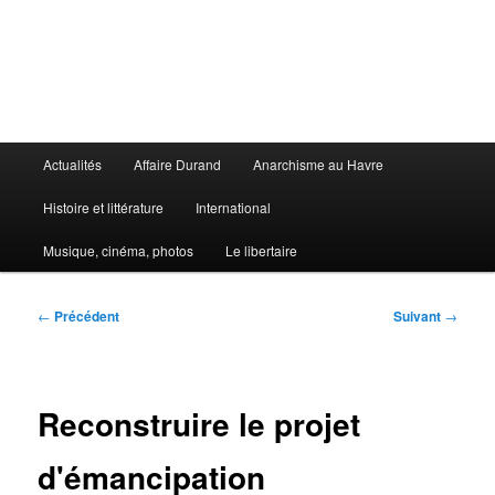
Aller
au
contenu
principal
Le Libertaire
Menu
Actualités
Affaire Durand
Anarchisme au Havre
principal
Histoire et littérature
International
Musique, cinéma, photos
Le libertaire
Navigation
←
Précédent
Suivant
→
des
articles
Reconstruire le projet
d'émancipation