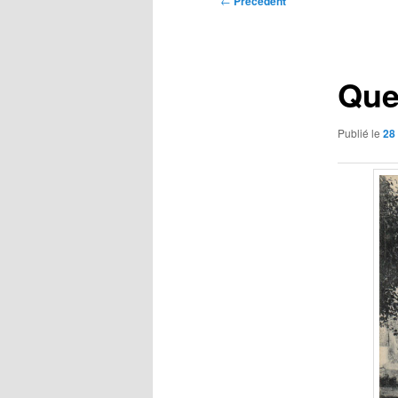
←
Précédent
des
articles
Que
Publié le
28