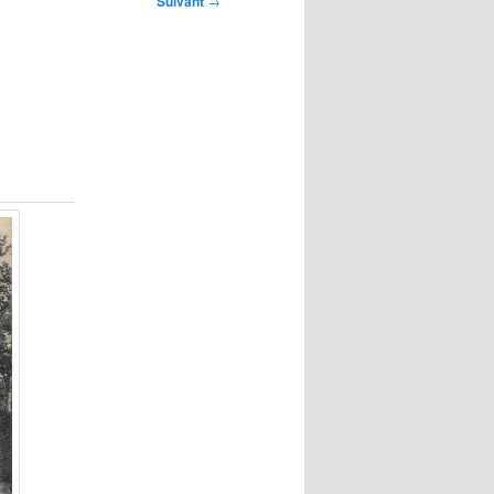
Suivant
→