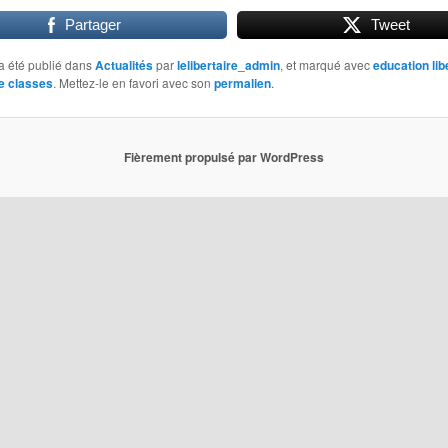
Partager
Tweet
a été publié dans
Actualités
par
lelibertaire_admin
, et marqué avec
education lib
e classes
. Mettez-le en favori avec son
permalien
.
Fièrement propulsé par WordPress