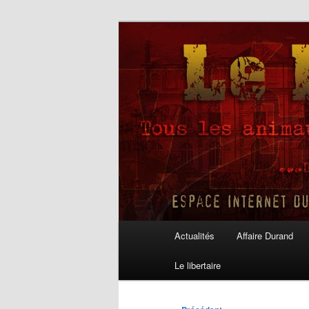
Aller
au
contenu
Le Libertaire
principal
Menu
Actualités
Affaire Durand
principal
Le libertaire
Navigation