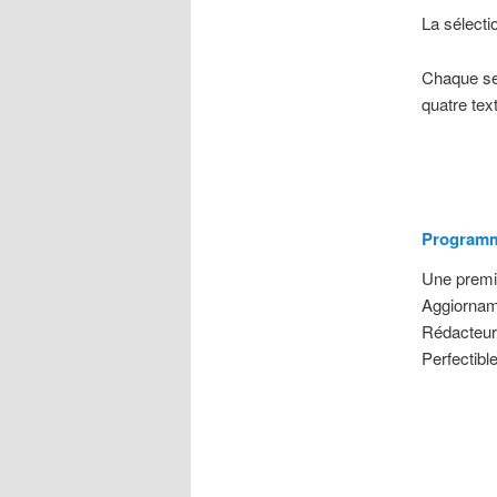
La sélecti
Chaque sema
quatre tex
Programme
Une premiè
Aggiornam
Rédacteur
Perfectibl