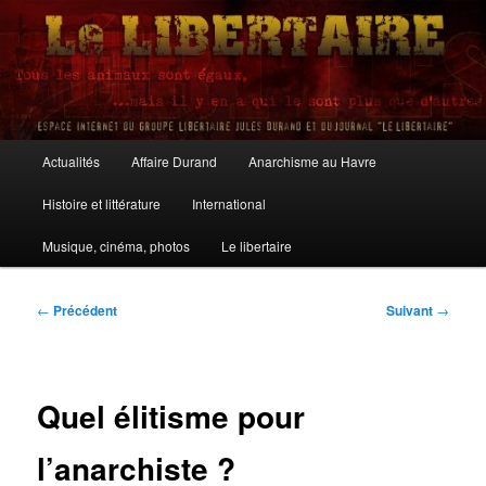
Aller
au
contenu
principal
Le Libertaire
Menu
Actualités
Affaire Durand
Anarchisme au Havre
principal
Histoire et littérature
International
Musique, cinéma, photos
Le libertaire
Navigation
←
Précédent
Suivant
→
des
articles
Quel élitisme pour
l’anarchiste ?