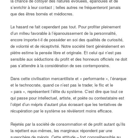
la chance de côtoyer des natures évoluées, épanouies et de
s’enrichir à leur contact ; telles autres ne fréquenteront jamais
que des êtres bornés et médiocres.
Le hasard ne fait cependant pas tout. Pour profiter pleinement
d’un milieu favorable à l’épanouissement de la personnalité,
encore importe-t-il de posséder en soi des qualités de curiosité,
de volonté et de réceptivité. Notre société tient généralement en
piètre estime la pensée libre et originale. Et celui qui n’est pas
sensible aux séductions du profit et des honneurs officiels ne doit
pas s’attendre à la considération de ses contemporains.
Dans cette civilisation mercantiliste et « performante », l’énarque
et le technocrate, quand ce n’est pas le trader, le flic et le
« para », représentent l’élite du système. C’est dire que tout ce
qui passe pour intellectuel, artiste, et poète ou contestataire est
l’objet d’un mépris d’autant plus écrasant que les tentatives de
récupération par le système se révèleront moins efficace.
Rejetés par la société de consommation et de profit autant qu’ils
la rejettent eux-mêmes, les marginaux répondent par une
surenchère de mépris. Cette attitude – fort compréhensible au