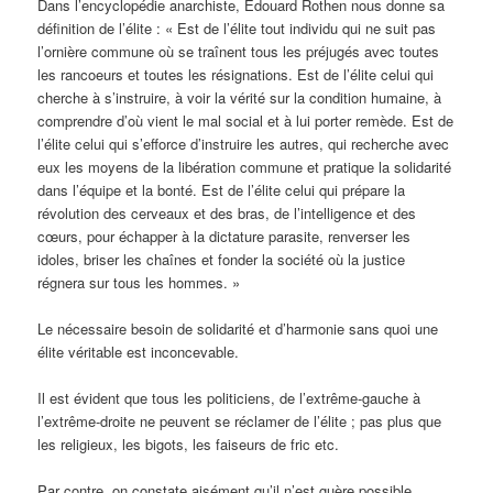
Dans l’encyclopédie anarchiste, Edouard Rothen nous donne sa
définition de l’élite : « Est de l’élite tout individu qui ne suit pas
l’ornière commune où se traînent tous les préjugés avec toutes
les rancoeurs et toutes les résignations. Est de l’élite celui qui
cherche à s’instruire, à voir la vérité sur la condition humaine, à
comprendre d’où vient le mal social et à lui porter remède. Est de
l’élite celui qui s’efforce d’instruire les autres, qui recherche avec
eux les moyens de la libération commune et pratique la solidarité
dans l’équipe et la bonté. Est de l’élite celui qui prépare la
révolution des cerveaux et des bras, de l’intelligence et des
cœurs, pour échapper à la dictature parasite, renverser les
idoles, briser les chaînes et fonder la société où la justice
régnera sur tous les hommes. »
Le nécessaire besoin de solidarité et d’harmonie sans quoi une
élite véritable est inconcevable.
Il est évident que tous les politiciens, de l’extrême-gauche à
l’extrême-droite ne peuvent se réclamer de l’élite ; pas plus que
les religieux, les bigots, les faiseurs de fric etc.
Par contre, on constate aisément qu’il n’est guère possible