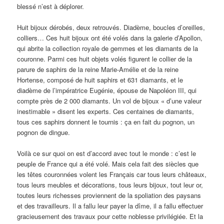
blessé n’est à déplorer.
Huit bijoux dérobés, deux retrouvés. Diadème, boucles d’oreilles,
colliers… Ces huit bijoux ont été volés dans la galerie d’Apollon,
qui abrite la collection royale de gemmes et les diamants de la
couronne. Parmi ces huit objets volés figurent le collier de la
parure de saphirs de la reine Marie-Amélie et de la reine
Hortense, composé de huit saphirs et 631 diamants, et le
diadème de l’impératrice Eugénie, épouse de Napoléon III, qui
compte près de 2 000 diamants. Un vol de bijoux « d’une valeur
inestimable » disent les experts. Ces centaines de diamants,
tous ces saphirs donnent le tournis : ça en fait du pognon, un
pognon de dingue.
Voilà ce sur quoi on est d’accord avec tout le monde : c’est le
peuple de France qui a été volé. Mais cela fait des siècles que
les têtes couronnées volent les Français car tous leurs châteaux,
tous leurs meubles et décorations, tous leurs bijoux, tout leur or,
toutes leurs richesses proviennent de la spoliation des paysans
et des travailleurs. Il a fallu leur payer la dîme, il a fallu effectuer
gracieusement des travaux pour cette noblesse privilégiée. Et la