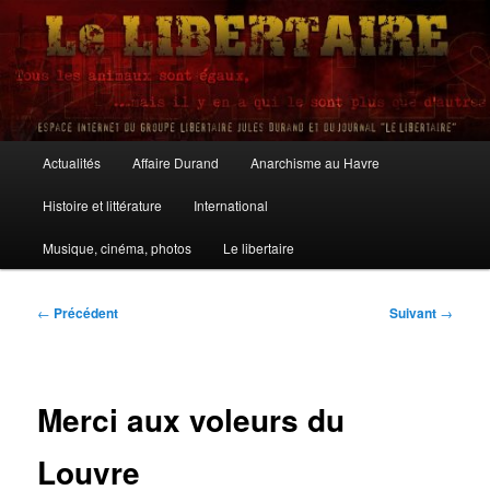
Aller
au
contenu
principal
Le Libertaire
Menu
Actualités
Affaire Durand
Anarchisme au Havre
principal
Histoire et littérature
International
Musique, cinéma, photos
Le libertaire
Navigation
←
Précédent
Suivant
→
des
articles
Merci aux voleurs du
Louvre