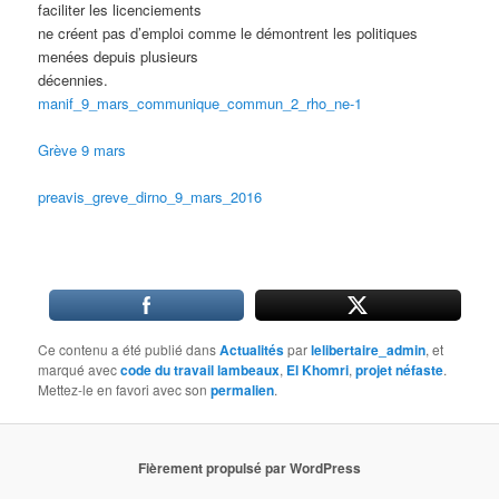
faciliter les licenciements
ne créent pas d’emploi comme le démontrent les politiques
menées depuis plusieurs
décennies.
manif_9_mars_communique_commun_2_rho_ne-1
Grève 9 mars
preavis_greve_dirno_9_mars_2016
Ce contenu a été publié dans
Actualités
par
lelibertaire_admin
, et
marqué avec
code du travail lambeaux
,
El Khomri
,
projet néfaste
.
Mettez-le en favori avec son
permalien
.
Fièrement propulsé par WordPress