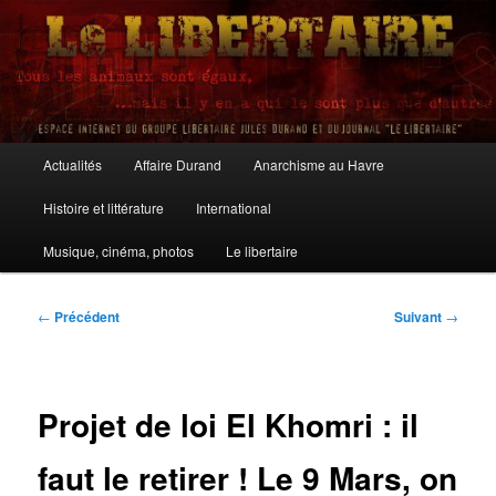
Aller
au
contenu
principal
Le Libertaire
Menu
Actualités
Affaire Durand
Anarchisme au Havre
principal
Histoire et littérature
International
Musique, cinéma, photos
Le libertaire
Navigation
←
Précédent
Suivant
→
des
articles
Projet de loi El Khomri : il
faut le retirer ! Le 9 Mars, on