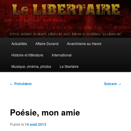
Aller
au
contenu
principal
Le Libertaire
Menu
Actualités
Affaire Durand
Anarchisme au Havre
principal
Histoire et littérature
International
Musique, cinéma, photos
Le libertaire
Navigation
←
Précédent
Suivant
→
des
articles
Poésie, mon amie
Publié le
14 août 2013