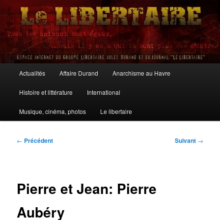
Aller
au
contenu
principal
Le Libertaire
Menu
Actualités
Affaire Durand
Anarchisme au Havre
principal
Histoire et littérature
International
Musique, cinéma, photos
Le libertaire
Navigation
←
Précédent
Suivant
→
des
articles
Pierre et Jean: Pierre
Aubéry