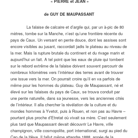
« PIERRE et JEAN »
de GUY DE MAUPASSANT
La falaise de calcaire et d’argile qui, par un à-pic de 80
mètres, tombe sur la Manche, n’est qu’une frontière récente du
pays de Caux. Un versant en pente douce, dont les assises sont
encore visibles au jusant, raccordait jadis le plateau au niveau de
la mer. Mais la rupture brutale du continent et du rivage marin et
aujourd’hui un fait. A tel point que les eaux de pluie qui tombent
sur le rebord extrême de la falaise doivent souvent parcourir de
nombreux kilomètres vers l’intérieur des terres avant de trouver
une issue vers la mer. On pourrait croire qu’il en va parfois de
même pour les hommes du plateau. Guy de Maupassant, né et
élevé sur les falaises du pays de Caux, se trouva conduit par
une pente naturelle, dans sa jeunesse, vers les anciennes cités
de l’intérieur. Il alla chercher la révélation de la culture et du
mondes hommes à Yvetot, puis à Rouen, et non pas au Havre –
pourtant plus proche d’Etretat où vivait sa mère. C’est seulement
plus tard que Maupassant devait découvrir Le Havre, ville
champignon, ville cosmopolite, port international, surgi au pied du
Cap de la Hève. Il fallut même attendre 1888, année de la