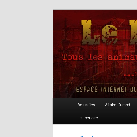
Aller
au
contenu
Le Libertaire
principal
Menu
Actualités
Affaire Durand
principal
Le libertaire
Navigation