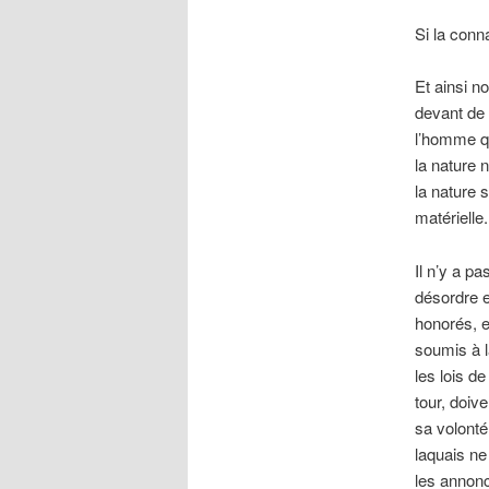
Si la conn
Et ainsi n
devant de 
l’homme qu
la nature n
la nature 
matérielle.
Il n’y a p
désordre e
honorés, e
soumis à l
les lois de
tour, doiv
sa volonté
laquais ne
les annonc