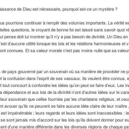
aissance de Dieu est nécessaire, pourquoi est-ce un mystère ?
ous pourrions continuer à remplir des volumes importants. La vérité e
telles questions, le croyant de bonne foi est laissé sans savoir quoi r
i pense doit lui montrer qu’il n’y a pas besoin de divinité. Un Dieu e
’est d’aucune utilité lorsque les lois et les relations harmonieuses et 
sont connues. Et sa valeur morale n’est pas moins nulle que sa valeur
as de pays gouverné par un souverain où sa manière de procéder ne p
t la confusion dans l’esprit de ses vassaux. Ils veulent être connus, 
t tout concourt à confondre les idées qu’on peut se faire d’eux. Les in
a dépendance et aux lois de la divinité n’ont d’autres idées sur le cara
 leur souverain que celles fournies par les charlatans religieux, et ceux
ent avouer qu’ils ne peuvent se faire aucune idée claire de leur maître 
 est impénétrable ; leurs regards et leurs idées sont inaccessibles ; l
 se sont jamais mis d’accord sur les lois qu’ils doivent donner pour eux
ent d’une manière différente dans les diverses régions de chaque pa