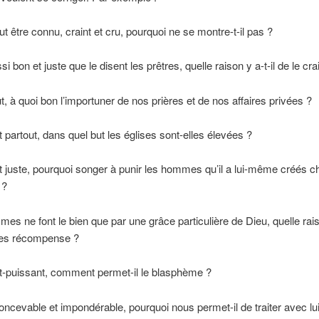
ut être connu, craint et cru, pourquoi ne se montre-t-il pas ?
ssi bon et juste que le disent les prêtres, quelle raison y a-t-il de le cr
out, à quoi bon l’importuner de nos prières et de nos affaires privées ?
t partout, dans quel but les églises sont-elles élevées ?
t juste, pourquoi songer à punir les hommes qu’il a lui-même créés 
 ?
mes ne font le bien que par une grâce particulière de Dieu, quelle raiso
 les récompense ?
out-puissant, comment permet-il le blasphème ?
nconcevable et impondérable, pourquoi nous permet-il de traiter avec lu