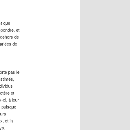
st que
épondre, et
n dehors de
variées de
orte pas le
estimés,
dividus
ctère et
-ci, à leur
, puisque
eurs
, et ils
ys.