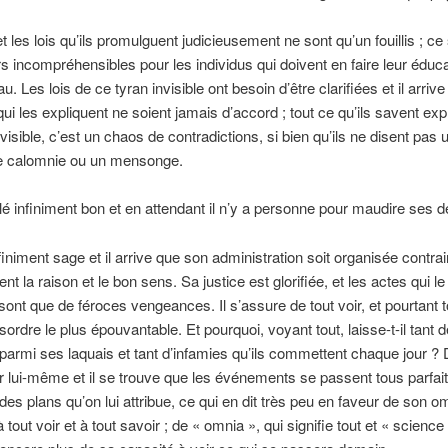
et les lois qu’ils promulguent judicieusement ne sont qu’un fouillis ; ce
 incompréhensibles pour les individus qui doivent en faire leur éduca
u. Les lois de ce tyran invisible ont besoin d’être clarifiées et il arrive
ui les expliquent ne soient jamais d’accord ; tout ce qu’ils savent exp
nvisible, c’est un chaos de contradictions, si bien qu’ils ne disent pas 
ne calomnie ou un mensonge.
elé infiniment bon et en attendant il n’y a personne pour maudire ses d
infiniment sage et il arrive que son administration soit organisée contr
nt la raison et le bon sens. Sa justice est glorifiée, et les actes qui le 
 sont que de féroces vengeances. Il s’assure de tout voir, et pourtant t
sordre le plus épouvantable. Et pourquoi, voyant tout, laisse-t-il tant d
parmi ses laquais et tant d’infamies qu’ils commettent chaque jour ? D
par lui-même et il se trouve que les événements se passent tous parfa
 des plans qu’on lui attribue, ce qui en dit très peu en faveur de son 
 tout voir et à tout savoir ; de « omnia », qui signifie tout et « science