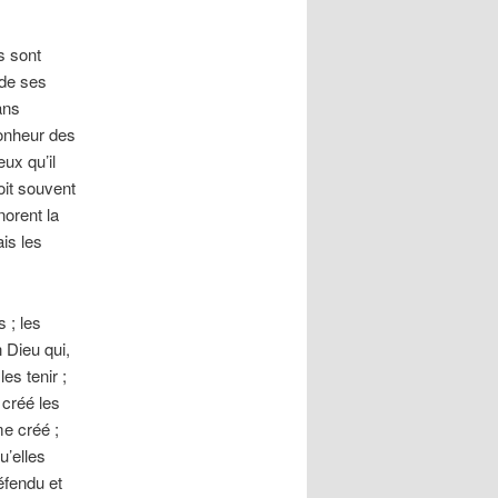
s sont
 de ses
ans
 bonheur des
ux qu’il
oit souvent
norent la
is les
 ; les
 Dieu qui,
es tenir ;
 créé les
e créé ;
u’elles
éfendu et