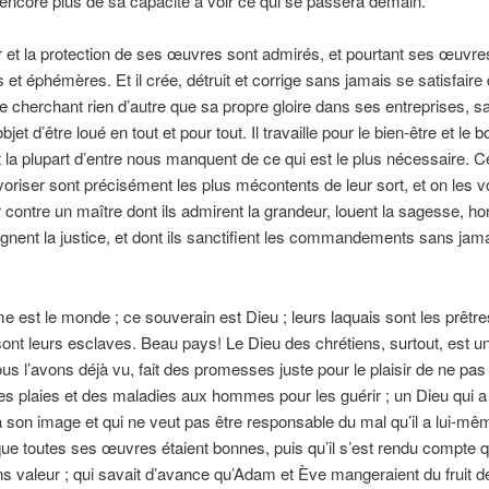
et encore plus de sa capacité à voir ce qui se passera demain.
 et la protection de ses œuvres sont admirés, et pourtant ses œuvre
s et éphémères. Et il crée, détruit et corrige sans jamais se satisfaire
 cherchant rien d’autre que sa propre gloire dans ses entreprises, s
objet d’être loué en tout et pour tout. Il travaille pour le bien-être et le
t la plupart d’entre nous manquent de ce qui est le plus nécessaire. Ce
oriser sont précisément les plus mécontents de leur sort, et on les v
r contre un maître dont ils admirent la grandeur, louent la sagesse, ho
ignent la justice, et dont ils sanctifient les commandements sans jama
 est le monde ; ce souverain est Dieu ; leurs laquais sont les prêtres
t leurs esclaves. Beau pays! Le Dieu des chrétiens, surtout, est un
 l’avons déjà vu, fait des promesses juste pour le plaisir de ne pas l
des plaies et des maladies aux hommes pour les guérir ; un Dieu qui a
on image et qui ne veut pas être responsable du mal qu’il a lui-mêm
 que toutes ses œuvres étaient bonnes, puis qu’il s’est rendu compte q
ns valeur ; qui savait d’avance qu’Adam et Ève mangeraient du fruit d