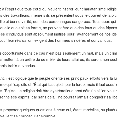
à l’esprit que tous ceux qui veulent insérer leur charlatanisme religi
ns des travailleurs, même s’ils se présentent sous le couvert de la pl
lité et bonne virilité, sont des personnages dangereux. Tous ceux qui
n, quelle que soit sa forme, ne peuvent être que des fous ou des fripon
es d’individus sont absolument inutiles pour l’avancement de nos idé
 pour leur réalisation, exigent des hommes sincères et convaincus.
ue opportuniste dans ce cas n’est pas seulement un mal, mais un crim
ermettent à un prêtre de se mêler de leurs affaires, ils seront non se
ais trahis et vendus.
t, il est logique que le peuple oriente ses principaux efforts vers la lu
me qui l’exploite et l’État qui l’assujettit par la force, mais il faut aussi q
s l’Église. La religion doit être systématiquement détruite si l’on veut 
renne ses esprits, car sans cela il ne pourrait jamais conquérir sa libe
s proposer quelques questions à ceux qui, étant imbéciles, ou plutôt 
, veulent se corriger. Par exemple :