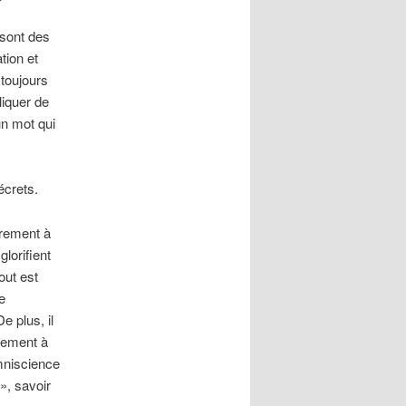
 sont des
tion et
 toujours
liquer de
un mot qui
écrets.
airement à
glorifient
out est
e
e plus, il
itement à
omniscience
 », savoir