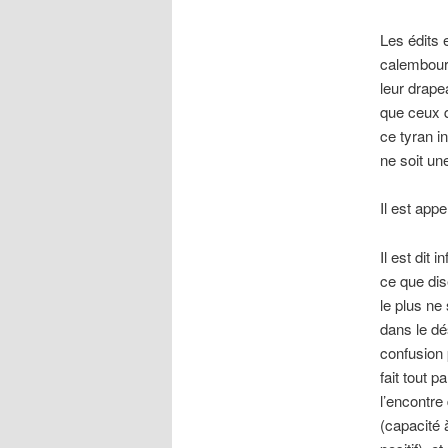
Les édits 
calembours
leur drapea
que ceux q
ce tyran i
ne soit u
Il est app
Il est dit 
ce que dise
le plus ne
dans le dé
confusion 
fait tout 
l’encontre
(capacité à