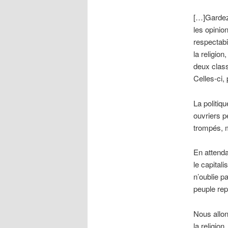
[…]Gardez 
les opinio
respectabi
la religio
deux class
Celles-ci,
La politiq
ouvriers p
trompés, m
En attendan
le capitalis
n’oublie pa
peuple rep
Nous allon
la religion