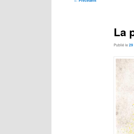
←
Précédent
des
articles
La 
Publié le
29