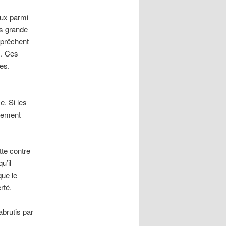
eux parmi
us grande
 prêchent
s. Ces
es.
e. Si les
ulement
tte contre
u’il
que le
rté.
abrutis par