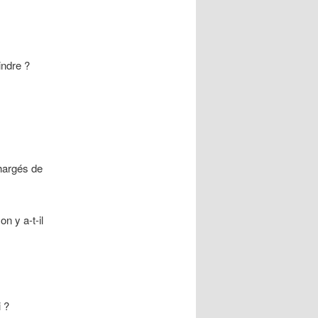
aindre ?
chargés de
n y a-t-il
i ?