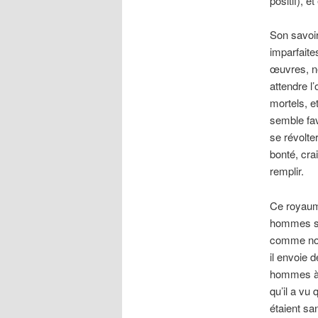
positif), 
Son savoir
imparfaite
œuvres, ne
attendre l’
mortels, e
semble fav
se révolte
bonté, cra
remplir.
Ce royaume
hommes son
comme nous
il envoie 
hommes à s
qu’il a vu
étaient sa