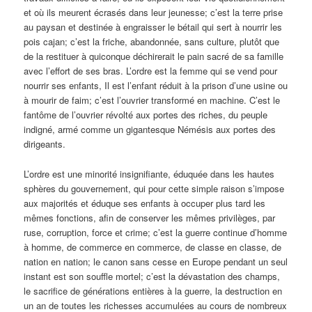
et où ils meurent écrasés dans leur jeunesse; c’est la terre prise
au paysan et destinée à engraisser le bétail qui sert à nourrir les
pois cajan; c’est la friche, abandonnée, sans culture, plutôt que
de la restituer à quiconque déchirerait le pain sacré de sa famille
avec l’effort de ses bras. L’ordre est la femme qui se vend pour
nourrir ses enfants, Il est l’enfant réduit à la prison d’une usine ou
à mourir de faim; c’est l’ouvrier transformé en machine. C’est le
fantôme de l’ouvrier révolté aux portes des riches, du peuple
indigné, armé comme un gigantesque Némésis aux portes des
dirigeants.
L’ordre est une minorité insignifiante, éduquée dans les hautes
sphères du gouvernement, qui pour cette simple raison s’impose
aux majorités et éduque ses enfants à occuper plus tard les
mêmes fonctions, afin de conserver les mêmes privilèges, par
ruse, corruption, force et crime; c’est la guerre continue d’homme
à homme, de commerce en commerce, de classe en classe, de
nation en nation; le canon sans cesse en Europe pendant un seul
instant est son souffle mortel; c’est la dévastation des champs,
le sacrifice de générations entières à la guerre, la destruction en
un an de toutes les richesses accumulées au cours de nombreux