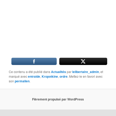
Ce contenu a été publié dans
Actualités
par
lelibertaire_admin
, et
marqué avec
entraide
,
Kropotkine
,
ordre
. Mettez-le en favori avec
son
permalien
.
Fièrement propulsé par WordPress