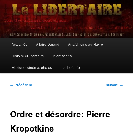
Aller
au
contenu
principal
Le Libertaire
Menu
Actualités
Affaire Durand
Anarchisme au Havre
principal
Histoire et littérature
International
Musique, cinéma, photos
Le libertaire
Navigation
←
Précédent
Suivant
→
des
articles
Ordre et désordre: Pierre
Kropotkine