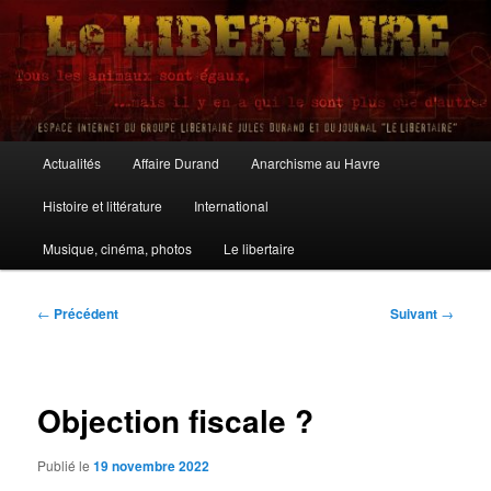
Aller
au
contenu
principal
Le Libertaire
Menu
Actualités
Affaire Durand
Anarchisme au Havre
principal
Histoire et littérature
International
Musique, cinéma, photos
Le libertaire
Navigation
←
Précédent
Suivant
→
des
articles
Objection fiscale ?
Publié le
19 novembre 2022