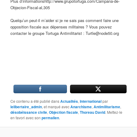
Plus d’informationshttp://www.grupotortuga.com/Campana-de-
Objecion-Fiscal-al,305
Quelqu’un peut-il m’aider si je ne sais pas comment faire une
opposition fiscale aux dépenses militaires ? Vous pouvez
contacter le groupe Tortuga Antimilitarist : Turtle@node50.org
Ce contenu a été publié dans
Actualités
,
International
par
lelibertaire_admin
, et marqué avec
Anarchisme
,
Antimilitarisme
,
désobéissance civile
,
Objection fiscale
,
Thoreau David
. Mettez-le
en favori avec son
permalien
.