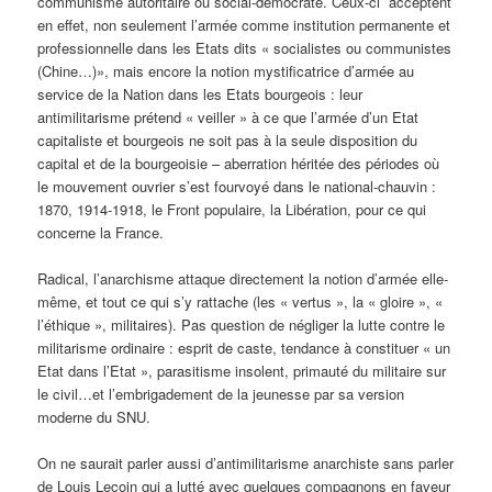
communisme autoritaire ou social-démocrate. Ceux-ci acceptent
en effet, non seulement l’armée comme institution permanente et
professionnelle dans les Etats dits « socialistes ou communistes
(Chine…)», mais encore la notion mystificatrice d’armée au
service de la Nation dans les Etats bourgeois : leur
antimilitarisme prétend « veiller » à ce que l’armée d’un Etat
capitaliste et bourgeois ne soit pas à la seule disposition du
capital et de la bourgeoisie – aberration héritée des périodes où
le mouvement ouvrier s’est fourvoyé dans le national-chauvin :
1870, 1914-1918, le Front populaire, la Libération, pour ce qui
concerne la France.
Radical, l’anarchisme attaque directement la notion d’armée elle-
même, et tout ce qui s’y rattache (les « vertus », la « gloire », «
l’éthique », militaires). Pas question de négliger la lutte contre le
militarisme ordinaire : esprit de caste, tendance à constituer « un
Etat dans l’Etat », parasitisme insolent, primauté du militaire sur
le civil…et l’embrigadement de la jeunesse par sa version
moderne du SNU.
On ne saurait parler aussi d’antimilitarisme anarchiste sans parler
de Louis Lecoin qui a lutté avec quelques compagnons en faveur