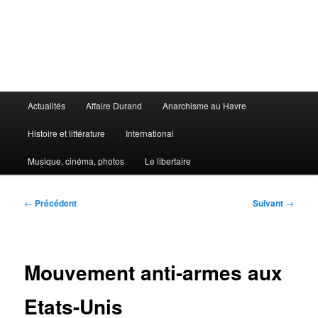
Aller
au
contenu
principal
Le Libertaire
Menu
Actualités
Affaire Durand
Anarchisme au Havre
principal
Histoire et littérature
International
Musique, cinéma, photos
Le libertaire
Navigation
←
Précédent
Suivant
→
des
articles
Mouvement anti-armes aux
Etats-Unis