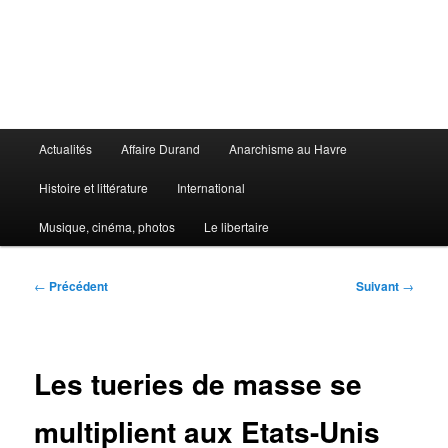
Aller
au
contenu
principal
Le Libertaire
Menu
Actualités
Affaire Durand
Anarchisme au Havre
principal
Histoire et littérature
International
Musique, cinéma, photos
Le libertaire
Navigation
←
Précédent
Suivant
→
des
articles
Les tueries de masse se
multiplient aux Etats-Unis