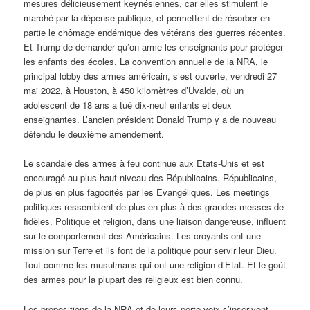
mesures délicieusement keynésiennes, car elles stimulent le
marché par la dépense publique, et permettent de résorber en
partie le chômage endémique des vétérans des guerres récentes.
Et Trump de demander qu’on arme les enseignants pour protéger
les enfants des écoles. La convention annuelle de la NRA, le
principal lobby des armes américain, s’est ouverte, vendredi 27
mai 2022, à Houston, à 450 kilomètres d’Uvalde, où un
adolescent de 18 ans a tué dix-neuf enfants et deux
enseignantes. L’ancien président Donald Trump y a de nouveau
défendu le deuxième amendement.
Le scandale des armes à feu continue aux Etats-Unis et est
encouragé au plus haut niveau des Républicains. Républicains,
de plus en plus fagocités par les Evangéliques. Les meetings
politiques ressemblent de plus en plus à des grandes messes de
fidèles. Politique et religion, dans une liaison dangereuse, influent
sur le comportement des Américains. Les croyants ont une
mission sur Terre et ils font de la politique pour servir leur Dieu.
Tout comme les musulmans qui ont une religion d’Etat. Et le goût
des armes pour la plupart des religieux est bien connu.
Les propositions de la NRA et de leurs porte-voix s’inscrivent