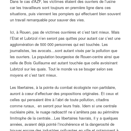
Dans le cas d’AZF, les victimes étaient des ouvriers de l’usine
car les travailleurs sont toujours en première ligne dans ces
situations, puis viennent les pompiers qui effectuent bien souvent
un travail remarquable pour sauver des vies.
Ici, à Rouen, pas de victimes ouvrières et c’est tant mieux. Mais
l’Etat et Lubrizol n’en seront pas quittes pour autant car c’est une
agglomération de 500 000 personnes qui est touchée. Les
journalistes, les avocats…sont autant visés par la pollution que
les ouvriers. La population bourgeoise de Rouen-centre ainsi que
celle de Bois Guillaume est autant touchée que celle avoisinant
Lubrizol sur les quais. Tout le monde va se bouger selon ses
moyens et c’est tant mieux.
Les libertaires, à la pointe du combat écologiste non partidaire,
auront à cœur d’effectuer des propositions originales. Et ceux et
celles qui pensaient être à l’abri de toute pollution, citadins
comme ruraux, en seront pour leurs frais. Idem si une centrale
nucléaire pète, le nuage radioactif ne s’arrêtera pas au périmètre
limitrophe de la centrale…Les libertaires havrais, il y a quelques
années, avaient déjà pointé l’incohérence et la dangerosité de
trouver encore des industries polluantes en ville et notamment à