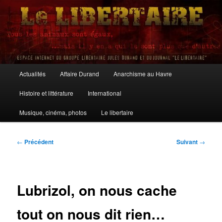
Aller
au
contenu
principal
Le Libertaire
Menu
Actualités
Affaire Durand
Anarchisme au Havre
principal
Histoire et littérature
International
Musique, cinéma, photos
Le libertaire
Navigation
←
Précédent
Suivant
→
des
articles
Lubrizol, on nous cache
tout on nous dit rien…