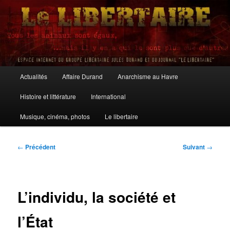
Aller
au
contenu
principal
Le Libertaire
Menu
Actualités
Affaire Durand
Anarchisme au Havre
principal
Histoire et littérature
International
Musique, cinéma, photos
Le libertaire
Navigation
←
Précédent
Suivant
→
des
articles
L’individu, la société et
l’État