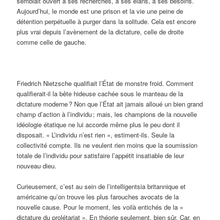
semblait ouvert à ses recherches, à ses élans, à ses besoins.
Aujourd’hui, le monde est une prison et la vie une peine de
détention perpétuelle à purger dans la solitude. Cela est encore
plus vrai depuis l’avènement de la dictature, celle de droite
comme celle de gauche.
Friedrich Nietzsche qualifiait l’État de monstre froid. Comment
qualifierait-il la bête hideuse cachée sous le manteau de la
dictature moderne ? Non que l’État ait jamais alloué un bien grand
champ d’action à l’individu ; mais, les champions de la nouvelle
idéologie étatique ne lui accorde même plus le peu dont il
disposait. « L’individu n’est rien », estiment-ils. Seule la
collectivité compte. Ils ne veulent rien moins que la soumission
totale de l’individu pour satisfaire l’appétit insatiable de leur
nouveau dieu.
Curieusement, c’est au sein de l’intelligentsia britannique et
américaine qu’on trouve les plus farouches avocats de la
nouvelle cause. Pour le moment, les voilà entichés de la «
dictature du prolétariat ». En théorie seulement, bien sûr. Car, en