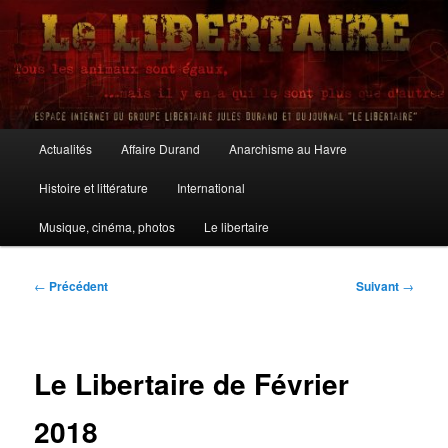
Aller
au
contenu
principal
Le Libertaire
Menu
Actualités
Affaire Durand
Anarchisme au Havre
principal
Histoire et littérature
International
Musique, cinéma, photos
Le libertaire
Navigation
←
Précédent
Suivant
→
des
articles
Le Libertaire de Février
2018