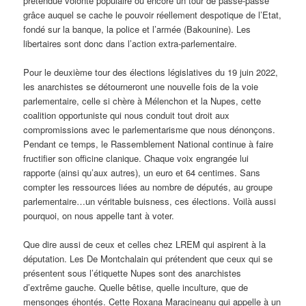
prétendue volonté populaire ou encore un tour de passe-passe
grâce auquel se cache le pouvoir réellement despotique de l’Etat,
fondé sur la banque, la police et l’armée (Bakounine). Les
libertaires sont donc dans l’action extra-parlementaire.
Pour le deuxième tour des élections législatives du 19 juin 2022,
les anarchistes se détourneront une nouvelle fois de la voie
parlementaire, celle si chère à Mélenchon et la Nupes, cette
coalition opportuniste qui nous conduit tout droit aux
compromissions avec le parlementarisme que nous dénonçons.
Pendant ce temps, le Rassemblement National continue à faire
fructifier son officine clanique. Chaque voix engrangée lui
rapporte (ainsi qu’aux autres), un euro et 64 centimes. Sans
compter les ressources liées au nombre de députés, au groupe
parlementaire…un véritable buisness, ces élections. Voilà aussi
pourquoi, on nous appelle tant à voter.
Que dire aussi de ceux et celles chez LREM qui aspirent à la
députation. Les De Montchalain qui prétendent que ceux qui se
présentent sous l’étiquette Nupes sont des anarchistes
d’extrême gauche. Quelle bêtise, quelle inculture, que de
mensonges éhontés. Cette Roxana Maracineanu qui appelle à un