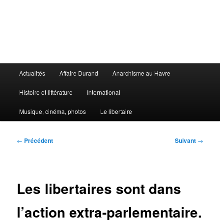
Aller
au
contenu
principal
Le Libertaire
Menu
Actualités
Affaire Durand
Anarchisme au Havre
principal
Histoire et littérature
International
Musique, cinéma, photos
Le libertaire
Navigation
←
Précédent
Suivant
→
des
articles
Les libertaires sont dans
l’action extra-parlementaire.