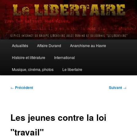
Aller
au
contenu
principal
Le Libertaire
Menu
Actualités
Affaire Durand
Anarchisme au Havre
principal
Histoire et littérature
International
Musique, cinéma, photos
Le libertaire
Navigation
←
Précédent
Suivant
→
des
articles
Les jeunes contre la loi
"travail"