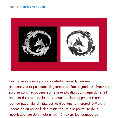
Publié le
26 février 2016
Les organisations syndicales étudiantes et lycéennes,
associatives et
politiques de jeunesse, réunies jeudi 25 février au
soir, se sont
retrouvées sur la revendication commune du retrait
complet du projet
de loi dit « travail ». Nous appelons à une
journée nationale
d’initiatives et d’actions le mercredi 9 Mars à
l’occasion du conseil
des ministres, et à la poursuite de la
mobilisation au-delà, notamment
à travers les journées de