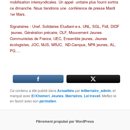
mobilisation intersyndicales. Un appel
unitaire plus fourni sortira
ce dimanche. Nous tiendrons une
conférence de presse Mardi
1er Mars.
Signataires : Unef, Solidaires Etudiant-e-s, UNL, SGL, Fidl, DIDF
jeunes, Génération précaire, OLF, Mouvement Jeunes
Communistes de
France, UEC, Ensemble jeunes, Jeunes
écologistes, JOC, MJS, MRJC,
ND-Campus, NPA jeunes, AL,
PG….
Ce contenu a été publié dans
Actualités
par
lelibertaire_admin
, et
marqué avec
El Khomeri
,
Jeunes
,
libertaires
,
Loi travail
. Mettez-le
en favori avec son
permalien
.
Fièrement propulsé par WordPress