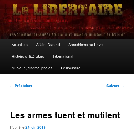
Aller
au
contenu
principal
Le Libertaire
Menu
Actualités
Affaire Durand
Anarchisme au Havre
principal
Histoire et littérature
International
Musique, cinéma, photos
Le libertaire
Navigation
←
Précédent
Suivant
→
des
articles
Les armes tuent et mutilent
Publié le
24 juin 2019