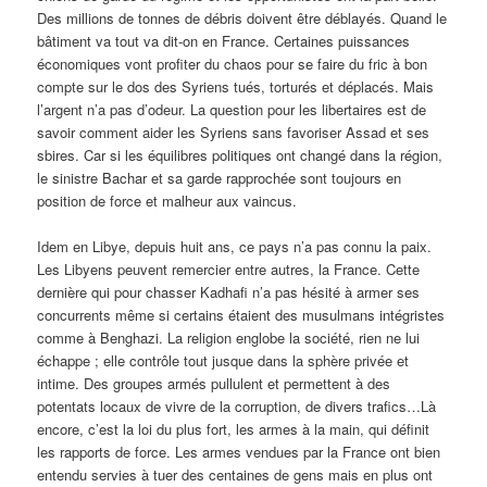
Des millions de tonnes de débris doivent être déblayés. Quand le
bâtiment va tout va dit-on en France. Certaines puissances
économiques vont profiter du chaos pour se faire du fric à bon
compte sur le dos des Syriens tués, torturés et déplacés. Mais
l’argent n’a pas d’odeur. La question pour les libertaires est de
savoir comment aider les Syriens sans favoriser Assad et ses
sbires. Car si les équilibres politiques ont changé dans la région,
le sinistre Bachar et sa garde rapprochée sont toujours en
position de force et malheur aux vaincus.
Idem en Libye, depuis huit ans, ce pays n’a pas connu la paix.
Les Libyens peuvent remercier entre autres, la France. Cette
dernière qui pour chasser Kadhafi n’a pas hésité à armer ses
concurrents même si certains étaient des musulmans intégristes
comme à Benghazi. La religion englobe la société, rien ne lui
échappe ; elle contrôle tout jusque dans la sphère privée et
intime. Des groupes armés pullulent et permettent à des
potentats locaux de vivre de la corruption, de divers trafics…Là
encore, c’est la loi du plus fort, les armes à la main, qui définit
les rapports de force. Les armes vendues par la France ont bien
entendu servies à tuer des centaines de gens mais en plus ont