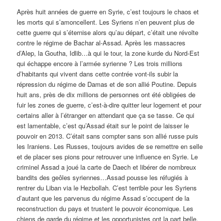
Après huit années de guerre en Syrie, c’est toujours le chaos et
les morts qui s’amoncellent. Les Syriens n’en peuvent plus de
cette guerre qui s’éternise alors qu’au départ, c’était une révolte
contre le régime de Bachar al-Assad. Après les massacres
d’Alep, la Goutha, Idlib…à qui le tour, la zone kurde du Nord-Est
qui échappe encore à l’armée syrienne ? Les trois millions
d’habitants qui vivent dans cette contrée vont-ils subir la
répression du régime de Damas et de son allié Poutine. Depuis
huit ans, près de dix millions de personnes ont été obligées de
fuir les zones de guerre, c’est-à-dire quitter leur logement et pour
certains aller à l’étranger en attendant que ça se tasse. Ce qui
est lamentable, c’est qu’Assad était sur le point de laisser le
pouvoir en 2013. C’était sans compter sans son allié russe puis
les Iraniens. Les Russes, toujours avides de se remettre en selle
et de placer ses pions pour retrouver une influence en Syrie. Le
criminel Assad a joué la carte de Daech et libérer de nombreux
bandits des geôles syriennes…Assad pousse les réfugiés à
rentrer du Liban via le Hezbollah. C’est terrible pour les Syriens
d’autant que les parvenus du régime Assad s’occupent de la
reconstruction du pays et trustent le pouvoir économique. Les
chiens de garde du régime et les opportunistes ont la part belle.