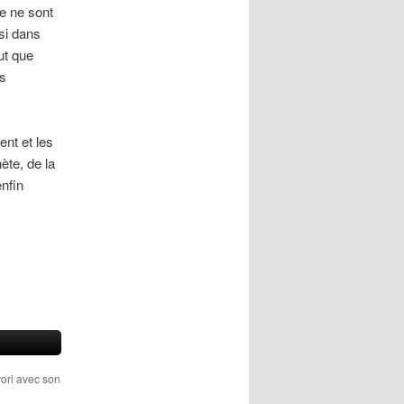
re ne sont
si dans
ut que
es
ent et les
ète, de la
enfin
vori avec son