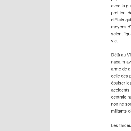
avec la gue
profitent 
d’Etats qu
moyens d’e
scientifiqu
vie.
Déjà au Vi
napalm avai
arme de gu
celle des 
épuiser le
accidents 
centrale n
non ne son
militants 
Les farceu