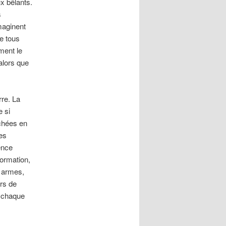
ux bêlants.
s
maginent
de tous
ement le
alors que
rre. La
 si
nchées en
es
ence
formation,
s armes,
ers de
e chaque