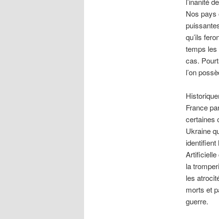
l’inanité d
Nos pays c
puissante
qu’ils fer
temps les 
cas. Pourt
l’on possè
Historique
France par
certaines 
Ukraine qu
identifien
Artificiel
la tromper
les atroci
morts et p
guerre.