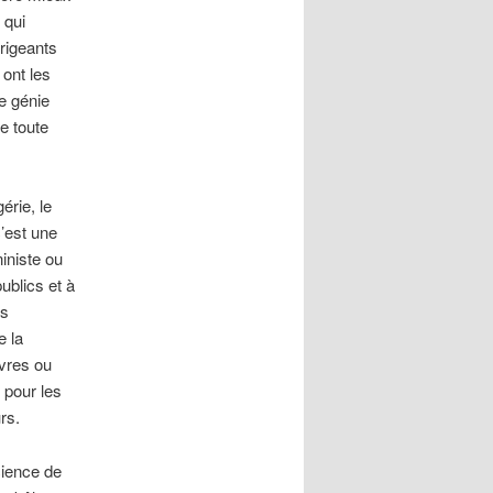
 qui
irigeants
 ont les
e génie
re toute
érie, le
c’est une
iniste ou
ublics et à
es
e la
uvres ou
 pour les
rs.
cience de