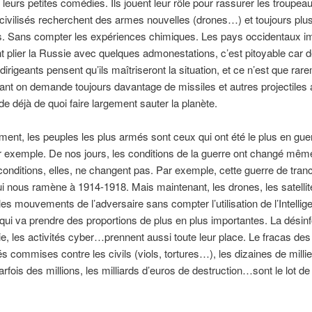
e leurs petites comédies. Ils jouent leur rôle pour rassurer les troupea
ivilisés recherchent des armes nouvelles (drones…) et toujours plu
s. Sans compter les expériences chimiques. Les pays occidentaux i
ont plier la Russie avec quelques admonestations, c’est pitoyable car 
dirigeants pensent qu’ils maîtriseront la situation, et ce n’est que rar
ant on demande toujours davantage de missiles et autres projectiles 
de déjà de quoi faire largement sauter la planète.
ment, les peuples les plus armés sont ceux qui ont été le plus en gue
 exemple. De nos jours, les conditions de la guerre ont changé même
conditions, elles, ne changent pas. Par exemple, cette guerre de tra
i nous ramène à 1914-1918. Mais maintenant, les drones, les satellit
t les mouvements de l’adversaire sans compter l’utilisation de l’Intellig
le qui va prendre des proportions de plus en plus importantes. La désin
ie, les activités cyber…prennent aussi toute leur place. Le fracas de
tés commises contre les civils (viols, tortures…), les dizaines de milli
arfois des millions, les milliards d’euros de destruction…sont le lot d