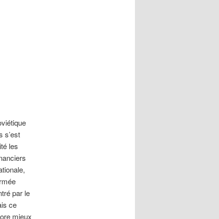
oviétique
s s’est
ité les
inanciers
tionale,
armée
tré par le
ais ce
core mieux