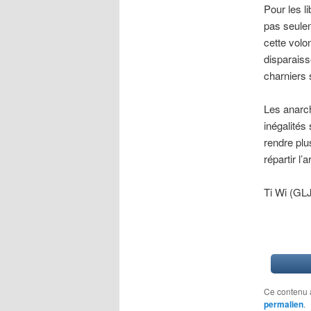
Pour les li
pas seulem
cette volo
disparaiss
charniers 
Les anarch
inégalités
rendre plu
répartir l
Ti Wi (GL
Ce contenu 
permalien
.