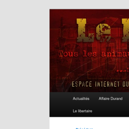
Aller
au
contenu
Le Libertaire
principal
Menu
Actualités
Affaire Durand
principal
Le libertaire
Navigation