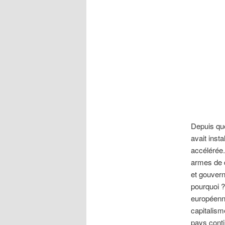
Depuis que
avait inst
accélérée. 
armes de d
et gouvern
pourquoi ?
européenne
capitalism
pays cont