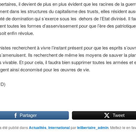
bertaires, il devient de plus en plus évident que les racines de la guer
ent dans les structures du capitalisme des trusts, elles résident aus
nté de domination qui s’exerce sous les dehors de l’Etat divinisé. Il fa
ent toutes les formes d’asservissement pour que l’ère des patriotiqu
soit enfin révolue.
istes recherchent à vivre l’instant présent pour que les esprits s’ouvr
 s’amenuisent. Ils recherchent de même les moyens de sauver la plan
s vivable. Et pour cela, il faudra bien supprimer toutes les armées et 
’argent ainsi économisé pour les œuvres de vie.
JD)
Partager
Tweet
a été publié dans
Actualités
,
International
par
lelibertaire_admin
. Mettez-le en fa