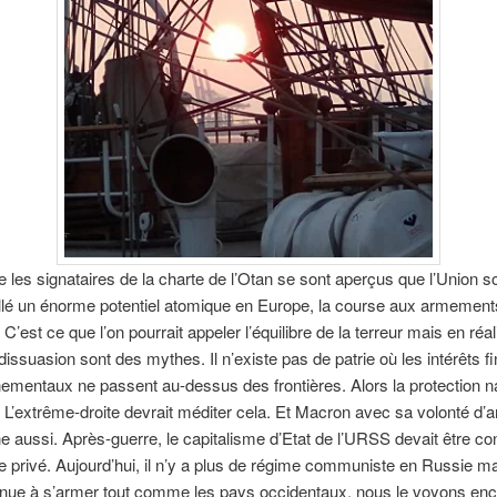
 les signataires de la charte de l’Otan se sont aperçus que l’Union s
allé un énorme potentiel atomique en Europe, la course aux armement
C’est ce que l’on pourrait appeler l’équilibre de la terreur mais en réal
issuasion sont des mythes. Il n’existe pas de patrie où les intérêts f
ementaux ne passent au-dessus des frontières. Alors la protection na
 L’extrême-droite devrait méditer cela. Et Macron avec sa volonté d’
 aussi. Après-guerre, le capitalisme d’Etat de l’URSS devait être con
e privé. Aujourd’hui, il n’y a plus de régime communiste en Russie m
inue à s’armer tout comme les pays occidentaux, nous le voyons en