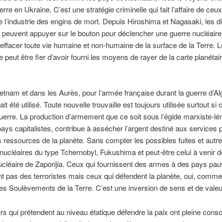
rre en Ukraine. C’est une stratégie criminelle qui fait l’affaire de ceux
de l’industrie des engins de mort. Depuis Hiroshima et Nagasaki, les d
i peuvent appuyer sur le bouton pour déclencher une guerre nucléaire
ffacer toute vie humaine et non-humaine de la surface de la Terre. L
e peut être fier d’avoir fourni les moyens de rayer de la carte planétai
etnam et dans les Aurès, pour l’armée française durant la guerre d’Alg
t été utilisé. Toute nouvelle trouvaille est toujours utilisée surtout si 
erre. La production d’armement que ce soit sous l’égide marxiste-lén
pays capitalistes, contribue à assécher l’argent destiné aux services p
s ressources de la planète. Sans compter les possibles fuites et autr
nucléaires du type Tchernobyl, Fukushima et peut-être celui à venir d
ucléaire de Zaporijia. Ceux qui fournissent des armes à des pays pa
t pas des terroristes mais ceux qui défendent la planète, oui, comme
des Soulèvements de la Terre. C’est une inversion de sens et de valeu
rs qui prétendent au niveau étatique défendre la paix ont pleine cons