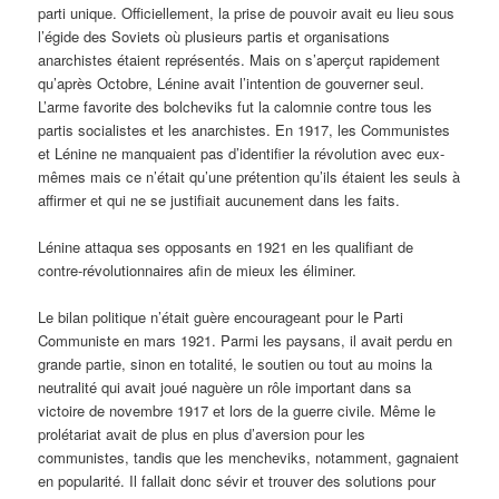
parti unique. Officiellement, la prise de pouvoir avait eu lieu sous
l’égide des Soviets où plusieurs partis et organisations
anarchistes étaient représentés. Mais on s’aperçut rapidement
qu’après Octobre, Lénine avait l’intention de gouverner seul.
L’arme favorite des bolcheviks fut la calomnie contre tous les
partis socialistes et les anarchistes. En 1917, les Communistes
et Lénine ne manquaient pas d’identifier la révolution avec eux-
mêmes mais ce n’était qu’une prétention qu’ils étaient les seuls à
affirmer et qui ne se justifiait aucunement dans les faits.
Lénine attaqua ses opposants en 1921 en les qualifiant de
contre-révolutionnaires afin de mieux les éliminer.
Le bilan politique n’était guère encourageant pour le Parti
Communiste en mars 1921. Parmi les paysans, il avait perdu en
grande partie, sinon en totalité, le soutien ou tout au moins la
neutralité qui avait joué naguère un rôle important dans sa
victoire de novembre 1917 et lors de la guerre civile. Même le
prolétariat avait de plus en plus d’aversion pour les
communistes, tandis que les mencheviks, notamment, gagnaient
en popularité. Il fallait donc sévir et trouver des solutions pour