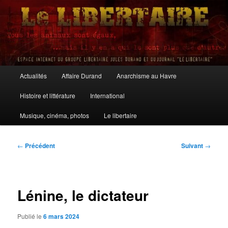
Aller
au
contenu
principal
Le Libertaire
Menu
Actualités
Affaire Durand
Anarchisme au Havre
principal
Histoire et littérature
International
Musique, cinéma, photos
Le libertaire
Navigation
←
Précédent
Suivant
→
des
articles
Lénine, le dictateur
Publié le
6 mars 2024