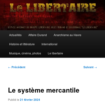
Aller
au
contenu
principal
Le Libertaire
Menu
Actualités
Affaire Durand
Anarchisme au Havre
principal
Histoire et littérature
International
Musique, cinéma, photos
Le libertaire
Navigation
←
Précédent
Suivant
→
des
articles
Le système mercantile
Publié le
21 février 2024