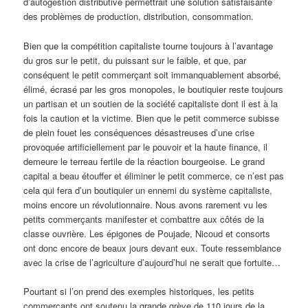
d’autogestion distributive permettrait une solution satisfaisante
des problèmes de production, distribution, consommation.
Bien que la compétition capitaliste tourne toujours à l’avantage
du gros sur le petit, du puissant sur le faible, et que, par
conséquent le petit commerçant soit immanquablement absorbé,
élimé, écrasé par les gros monopoles, le boutiquier reste toujours
un partisan et un soutien de la société capitaliste dont il est à la
fois la caution et la victime. Bien que le petit commerce subisse
de plein fouet les conséquences désastreuses d’une crise
provoquée artificiellement par le pouvoir et la haute finance, il
demeure le terreau fertile de la réaction bourgeoise. Le grand
capital a beau étouffer et éliminer le petit commerce, ce n’est pas
cela qui fera d’un boutiquier un ennemi du système capitaliste,
moins encore un révolutionnaire. Nous avons rarement vu les
petits commerçants manifester et combattre aux côtés de la
classe ouvrière. Les épigones de Poujade, Nicoud et consorts
ont donc encore de beaux jours devant eux. Toute ressemblance
avec la crise de l’agriculture d’aujourd’hui ne serait que fortuite…
Pourtant si l’on prend des exemples historiques, les petits
commerçants ont soutenu la grande grève de 110 jours de la