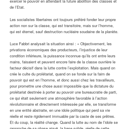
exercer le pouvoir en attendant la future abolition des classes et
de l’Etat.
Les socialistes libertaires ont toujours préféré fonder leur propre
action non sur la classe, qui est transitoire, mais sur l’homme,
qui est éternel, sauf destruction nucléaire soudaine de la planète.
Luce Fabbri analysait la situation ainsi : « Objectivement, les
privations économiques des producteurs, l’injustice de leur
condition inférieure, la puissance inconnue qu’ils ont entre leurs
mains, faisaient et peuvent encore faire de la classe ouvrière le
facteur décisif dans la lutte contre l’exploitation. Mais quand on
crée le culte du prolétariat, quand on se fonde sur la faim de
pouvoir qui est en l’homme, et donc aussi chez les travailleurs,
pour promettre une chose aussi impossible que la dictature du
prolétariat destinée à porter au pouvoir une bureaucratie de parti,
ce qui était seulement une atmosphère favorable à l’action
révolutionnaire et directement intéressée par elle, se transforme
en une entité abstraite, en une idole politique qui perd sa vie
réelle et reste rigidement immuable par la caste de ses prêtres.
Et du coup, la réalité change. Quand la lutte au nom de l’idole se
rapproche de sa phase aiguë, la base solide, réelle de cette