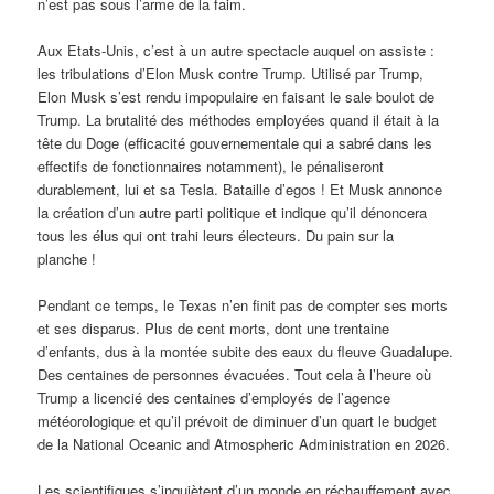
n’est pas sous l’arme de la faim.
Aux Etats-Unis, c’est à un autre spectacle auquel on assiste :
les tribulations d’Elon Musk contre Trump. Utilisé par Trump,
Elon Musk s’est rendu impopulaire en faisant le sale boulot de
Trump. La brutalité des méthodes employées quand il était à la
tête du Doge (efficacité gouvernementale qui a sabré dans les
effectifs de fonctionnaires notamment), le pénaliseront
durablement, lui et sa Tesla. Bataille d’egos ! Et Musk annonce
la création d’un autre parti politique et indique qu’il dénoncera
tous les élus qui ont trahi leurs électeurs. Du pain sur la
planche !
Pendant ce temps, le Texas n’en finit pas de compter ses morts
et ses disparus. Plus de cent morts, dont une trentaine
d’enfants, dus à la montée subite des eaux du fleuve Guadalupe.
Des centaines de personnes évacuées. Tout cela à l’heure où
Trump a licencié des centaines d’employés de l’agence
météorologique et qu’il prévoit de diminuer d’un quart le budget
de la National Oceanic and Atmospheric Administration en 2026.
Les scientifiques s’inquiètent d’un monde en réchauffement avec