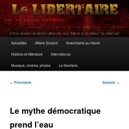
Aller
au
contenu
principal
Le Libertaire
Menu
Actualités
Affaire Durand
Anarchisme au Havre
principal
Histoire et littérature
International
Musique, cinéma, photos
Le libertaire
Navigation
←
Précédent
Suivant
→
des
articles
Le mythe démocratique
prend l’eau