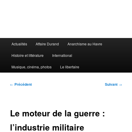
Aller
au
contenu
principal
Le Libertaire
Menu
Actualités
Affaire Durand
Anarchisme au Havre
principal
Histoire et littérature
International
Musique, cinéma, photos
Le libertaire
Navigation
←
Précédent
Suivant
→
des
articles
Le moteur de la guerre :
l’industrie militaire