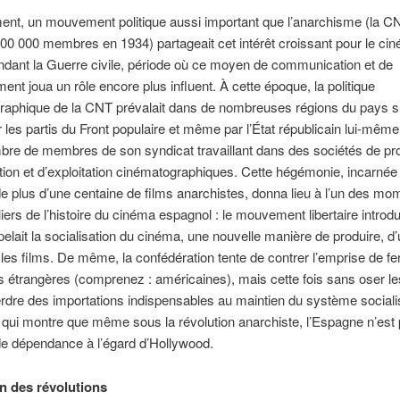
ent, un mouvement politique aussi important que l’anarchisme (la C
00 000 membres en 1934) partageait cet intérêt croissant pour le ci
ndant la Guerre civile, période où ce moyen de communication et de
ment joua un rôle encore plus influent. À cette époque, la politique
raphique de la CNT prévalait dans de nombreuses régions du pays su
 les partis du Front populaire et même par l’État républicain lui-même
re de membres de son syndicat travaillant dans des sociétés de pro
ution et d’exploitation cinématographiques. Cette hégémonie, incarnée 
e plus d’une centaine de films anarchistes, donna lieu à l’un des mo
liers de l’histoire du cinéma espagnol : le mouvement libertaire introdu
pelait la socialisation du cinéma, une nouvelle manière de produire, d’ut
les films. De même, la confédération tente de contrer l’emprise de fe
s étrangères (comprenez : américaines), mais cette fois sans oser les
rdre des importations indispensables au maintien du système socialis
ui montre que même sous la révolution anarchiste, l’Espagne n’est
e dépendance à l’égard d’Hollywood.
n des révolutions