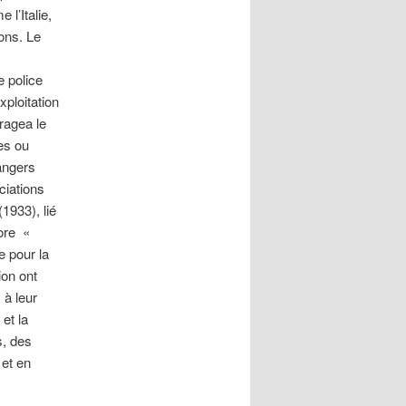
l’Italie,
çons. Le
 police
xploitation
uragea le
les ou
rangers
ciations
1933), lié
ore «
e pour la
ion ont
 à leur
et la
s, des
et en