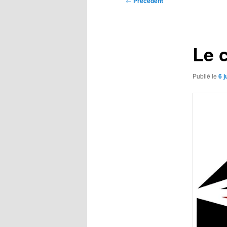
←
Précédent
des
articles
Le c
Publié le
6 j