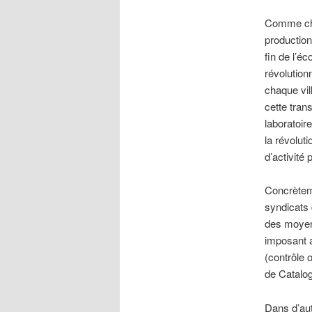
Comme chac
production
fin de l’é
révolution
chaque vil
cette tran
laboratoir
la révoluti
d’activité 
Concrèteme
syndicats 
des moyens
imposant a
(contrôle o
de Catalog
Dans d’aut