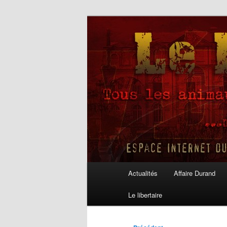
Aller
au
contenu
Le Libertaire
principal
Menu
Actualités
Affaire Durand
principal
Le libertaire
Navigation