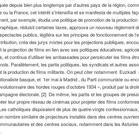
iquée depuis bien plus longtemps par d’autres pays de la région, comme 
e ou la France, cet intérêt s’intensifia et se manifesta de multiples fa
nt, par exemple, étudia une politique de promotion de la production
aphique, réduisit certaines taxes, approuva un nouveau règlement de
 spectacles publics, légiféra sur les principes de fonctionnement de l’e
istribution, créa des jurys mixtes pour les projections publiques, enco
t la projection de films en lien avec ses politiques éducatives, agrico
es, et continua d’utiliser les ambassades pour persécuter les films ét
nols. Parallèlement, les partis politiques, les syndicats et autres asso
nt la production de films militants. On peut citer notamment Euzkadi (
ationaliste basque, et 1er mai à Madrid , du Parti communiste ou enc
volutionnaire des hordes rouges d’octobre 1934 », produit par la droit
ampagne électorale. [2] De même, les partis et les groupes de press
réer leur propre réseau de cinémas pour projeter des films conformes
 Les catholiques disposaient de plus de quatre-vingts confessionnaux, 
n nombre similaire de projecteurs installés dans des centres ouvrier
ommunautaires et des centres sociaux, notamment dans les Asturies 
.