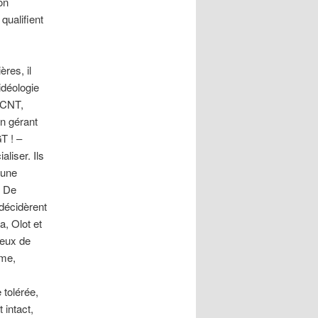
on
qualifient
res, il
idéologie
 CNT,
on gérant
T ! –
liser. Ils
 une
. De
décidèrent
a, Olot et
ieux de
ême,
 tolérée,
 intact,