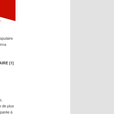
populaire
néma
IRE [1]
e,
e de plus
mparée à