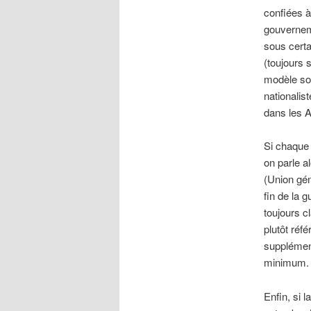
confiées à
gouverneme
sous certa
(toujours 
modèle soc
nationalis
dans les A
Si chaque 
on parle a
(Union gén
fin de la 
toujours cl
plutôt réf
supplément
minimum.
Enfin, si 