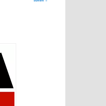
Suivant
→