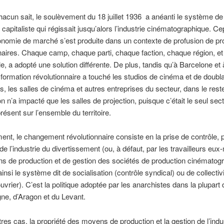
un sait, le soulèvement du 18 juillet 1936 a anéanti le système de
 capitaliste qui régissait jusqu’alors l’industrie cinématographique. Ce
conomie de marché s’est produite dans un contexte de profusion de pr
naires. Chaque camp, chaque parti, chaque faction, chaque région, 
le, a adopté une solution différente. De plus, tandis qu’à Barcelone et
sformation révolutionnaire a touché les studios de cinéma et de doubla
es, les salles de cinéma et autres entreprises du secteur, dans le rest
on n’a impacté que les salles de projection, puisque c’était le seul sec
présent sur l’ensemble du territoire.
nt, le changement révolutionnaire consiste en la prise de contrôle, p
de l’industrie du divertissement (ou, à défaut, par les travailleurs eu
 de production et de gestion des sociétés de production cinématog
insi le système dit de socialisation (contrôle syndical) ou de collectiv
uvrier). C’est la politique adoptée par les anarchistes dans la plupart 
ne, d’Aragon et du Levant.
res cas, la propriété des moyens de production et la gestion de l’indu