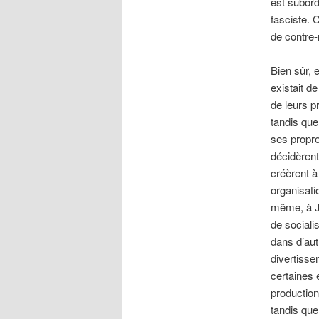
est subord
fasciste. 
de contre-
Bien sûr, 
existait d
de leurs p
tandis que
ses propre
décidèrent
créèrent à
organisati
même, à Ja
de sociali
dans d’aut
divertisse
certaines e
production
tandis que