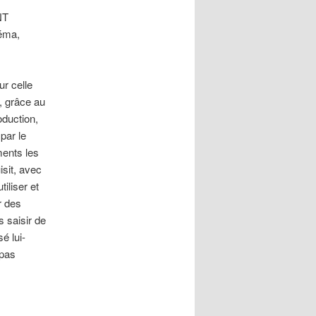
NT
néma,
r celle
, grâce au
duction,
par le
ments les
isit, avec
iliser et
r des
 saisir de
é lui-
 pas