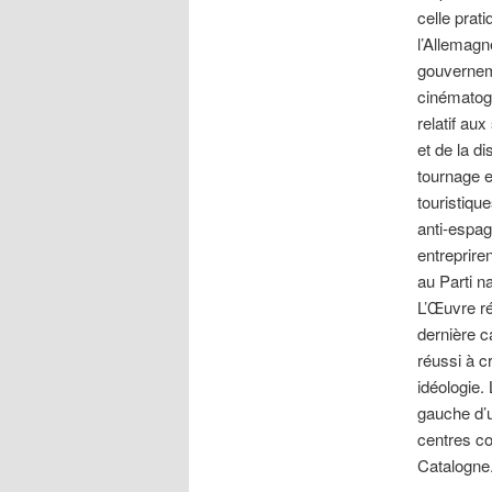
celle prat
l’Allemagn
gouverneme
cinématogr
relatif aux
et de la d
tournage e
touristiqu
anti-espag
entreprire
au Parti n
L’Œuvre ré
dernière c
réussi à c
idéologie.
gauche d’u
centres c
Catalogne