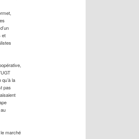
ermet,
ses
 d’un
 et
listes
oopérative,
l’UGT
 qu’à la
st pas
faisaient
tape
 au
e le marché