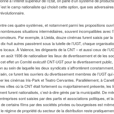
onné à l’intérêt supérieur de l’État, on parle d’un système de producti
C’est le camp nationaliste qui choisit cette option, que ses adversaires 
révolutionnaire.
entre ces quatre systèmes, et notamment parmi les propositions ouvriè
e nombreuses situations intermédiaires, souvent incompatibles avec l’
romoteurs. Par exemple, à Lleida, douze cinémas furent saisis par la
 dix-huit autres passèrent sous la tutelle de l’UGT, chaque organisati
s locaux. À Valence, les dirigeants de la CNT – et aussi ceux de l’UG
 en août 1936 de nationaliser les lieux de divertissement et de les socia
 cet effet un Comité exécutif CNT-UGT pour le divertissement public,
on au sein de laquelle les deux syndicats s’affrontèrent constamment
én, ce furent les ouvriers du divertissement membres de l’UGT qui 
ser les cinémas Iris-Park et Teatro Cervantes. Parallèlement, à Canell
res villes où la CNT était fortement ou majoritairement présente, les l
ment furent nationalisés, c’est-à-dire gérés par la municipalité. De m
ntreprises sont saisies par des partis et associations politiques, et la
 de certains films par des sociétés privées ou bourgeoises est même
 le régime de propriété du secteur de la distribution reste pratiquement