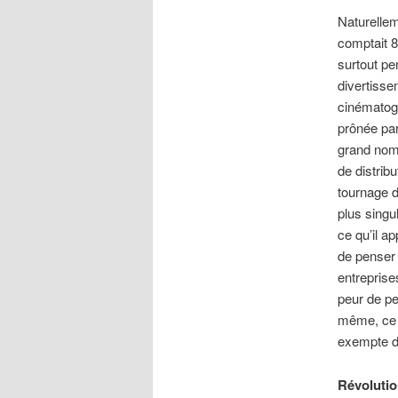
Naturellem
comptait 8
surtout pe
divertisse
cinématog
prônée par
grand nomb
de distrib
tournage d
plus singu
ce qu’il ap
de penser 
entreprise
peur de pe
même, ce q
exempte d
Révolutio