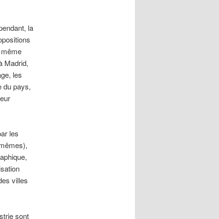
pendant, la
opositions
et même
 à Madrid,
ge, les
e du pays,
teur
ar les
x-mêmes),
raphique,
isation
des villes
strie sont