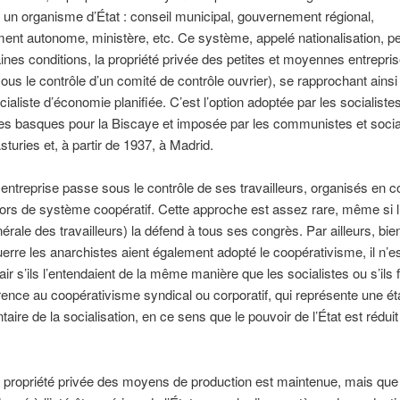
 un organisme d’État : conseil municipal, gouvernement régional,
nt autonome, ministère, etc. Ce système, appelé nationalisation, p
ines conditions, la propriété privée des petites et moyennes entrepri
sous le contrôle d’un comité de contrôle ouvrier), se rapprochant ainsi
ialiste d’économie planifiée. C’est l’option adoptée par les socialistes
tes basques pour la Biscaye et imposée par les communistes et socia
sturies et, à partir de 1937, à Madrid.
entreprise passe sous le contrôle de ses travailleurs, organisés en c
lors de système coopératif. Cette approche est assez rare, même si 
érale des travailleurs) la défend à tous ses congrès. Par ailleurs, bien
guerre les anarchistes aient également adopté le coopérativisme, il n’e
air s’ils l’entendaient de la même manière que les socialistes ou s’ils 
érence au coopérativisme syndical ou corporatif, qui représente une é
aire de la socialisation, en ce sens que le pouvoir de l’État est réduit
la propriété privée des moyens de production est maintenue, mais qu