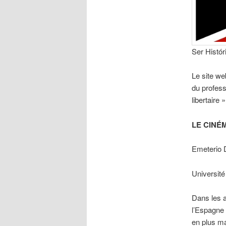
Ser Histór
Le site web
du profess
libertaire »
LE CINÉ
Emeterio 
Universit
Dans les a
l’Espagne 
en plus m